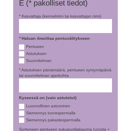
E (* pakolliset tiedot)
* Kasvattaja (kennelnimi tai kasvattajan nimi)
* Haluan ilmoittaa pentuvälitykseen
Pentueen
Astutuksen
Suunnitelman
* Astutuksen päivämäärä, pentueen syntymäpäivä
tai suunnitelman ajankohta
Kyseessä on (vain astutetut)
Luonnollinen astuminen
Siemennys tuorespermalla
Siemennys pakastespermalla
Syntyneen pentueen sukupuolijakauma (urosta +