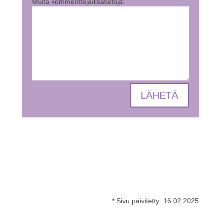
Muita kommentteja/lisätietoja:
LÄHETÄ
* Sivu päivitetty:
16.02.2025