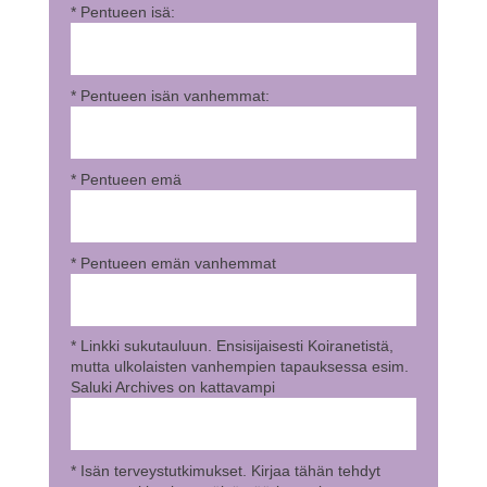
* Pentueen isä:
* Pentueen isän vanhemmat:
* Pentueen emä
* Pentueen emän vanhemmat
* Linkki sukutauluun. Ensisijaisesti Koiranetistä,
mutta ulkolaisten vanhempien tapauksessa esim.
Saluki Archives on kattavampi
* Isän terveystutkimukset. Kirjaa tähän tehdyt