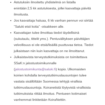
Astutuksiin ilmoitettu yhdistelmä on listalla
enintään 2,5 kk astutuksesta, jollei kasvattaja päivitä
ilmoitusta.
Jos kasvattaja haluaa, 6 kk vanhan pennun voi siirtää
”Saluki etsii kotia” -otsakkeen alle.
Kasvattajan tulee ilmoittaa tiedot täydellisinä
(sukutaulu, tittelit yms.). Pentuvälityksen päivittäjien
velvollisuus ei ole etsiä/lisäillä puuttuvaa tietoa. Tiedot
julkaistaan niin kuin kasvattaja on ne ilmoittanut.
Julkaistavista terveystutkimuksista on toimitettava
SSaK:n jalostustoimikunnalle
(
jalostustoimikunta@saluki.fi
) kopio. Ulkomaisten
koirien kohdalla terveystutkimuslausuntojen tulee
vastata sisällöltään Suomessa tehtyjä virallisia
tutkimuslausuntoja. Koiranetistä löytyvistä virallisista
tutkimuksista riittää ilmoitus. Pentueen kotimaiset
vanhemmat linkitetään KoiraNettiin.