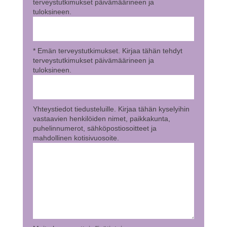
terveystutkimukset päivämäärineen ja
tuloksineen.
* Emän terveystutkimukset. Kirjaa tähän tehdyt
terveystutkimukset päivämäärineen ja
tuloksineen.
Yhteystiedot tiedusteluille. Kirjaa tähän kyselyihin
vastaavien henkilöiden nimet, paikkakunta,
puhelinnumerot, sähköpostiosoitteet ja
mahdollinen kotisivuosoite.