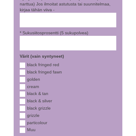
narttua) Jos ilmoitat astutusta tai suunnitelmaa,
kirjaa tähän viiva -
* Sukusiitosprosentti (5 sukupolvea)
Värit (vain syntyneet)
black fringed red
black fringed fawn
golden
cream
black & tan
black & silver
black grizzle
grizzle
particolour
Muu