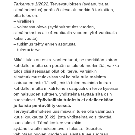
Tarkennus 1/2022:
Terveystuloksen (sydänultra tai
silmätarkastus) perässä oleva ok-merkintä tarkoittaa,
että tulos on:
– virallinen
– voimassa oleva (sydänultratulos vuoden,
silmätarkastus alle 4-vuotiaalla vuoden, yli 4-vuotiaalla
kaksi vuotta)
– tutkimus tehty ennen astutusta
– tulos = terve
Mikäli tulos on esim. vanhentunut, se merkitään koiran
kohdalle, mutta sen perään ei tule ok-merkintää, vaikka
tulos olisi itsessään ollut ok=terve. Varsinkin
silmätutkimustuloksissa voi koiralle tulla maininta
‘sairauden aste 1/lievä’, mistä tulee maininta koiran
kohdalle, mutta mikäli toinen osapuoli on terve kyseisen
ominaisuuden suhteen, yhdistelmä täyttää siltä osin
suositukset.
Epävirallisia tuloksia ei edelleenkään
julkaista pentuvälityksessä.
Terveystutkimuksen uusimisvälin tulee olla vähintään
kuusi kuukautta (6 kk), jotta yhdistelmä voisi täyttää
suositukset. Tämä koskee varsinkin
sydänultratutkimuksen avoin-tulosta. Suositus
vähintään puolen vuoden väliajasta tulee suoraan