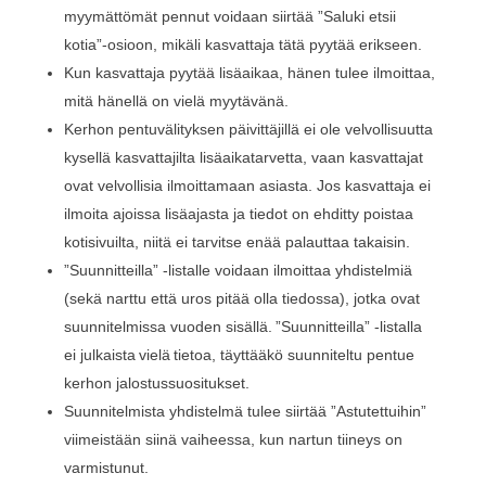
myymättömät pennut voidaan siirtää ”Saluki etsii
kotia”-osioon, mikäli kasvattaja tätä pyytää erikseen.
Kun kasvattaja pyytää lisäaikaa, hänen tulee ilmoittaa,
mitä hänellä on vielä myytävänä.
Kerhon pentuvälityksen päivittäjillä ei ole velvollisuutta
kysellä kasvattajilta lisäaikatarvetta, vaan kasvattajat
ovat velvollisia ilmoittamaan asiasta. Jos kasvattaja ei
ilmoita ajoissa lisäajasta ja tiedot on ehditty poistaa
kotisivuilta, niitä ei tarvitse enää palauttaa takaisin.
”Suunnitteilla” -listalle voidaan ilmoittaa yhdistelmiä
(sekä narttu että uros pitää olla tiedossa), jotka ovat
suunnitelmissa vuoden sisällä. ”Suunnitteilla” -listalla
ei julkaista vielä tietoa, täyttääkö suunniteltu pentue
kerhon jalostussuositukset.
Suunnitelmista yhdistelmä tulee siirtää ”Astutettuihin”
viimeistään siinä vaiheessa, kun nartun tiineys on
varmistunut.