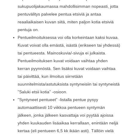
sukupuolijakaumassa mahdollisimman nopeasti, jotta
pentuvälitys palvelee pentua etsiviä ja antaa
reaaliaikaisen kuvan siitä, miten paljon kotia etsiviä
pentuja on.
Pentueilmoituksessa voi olla korkeintaan kaksi kuvaa.
Kuvat voivat olla emästä, isästä (erikseen tai yhdessä)
tai pentueesta. Mainoskuvia/-sivuja ei julkaista.
Pentueilmoituksen kuvat voidaan vaihtaa yhden
kerran pyynnöstä. Sen lisäksi kuvat voidaan vaihtaa
tai päivittää, kun ilmoitus siirretään
suunnitelmista/astutuksista syntyneisiin tai syntyneistä
”Saluki etsii kotia” -osioon.
”Syntyneet pentueet” -listalla pentue pysyy
automaattisesti 10 viikkoa pentueen syntymän
jälkeen, jonka jälkeen kasvattaja voi pyytää ajoissa
yhden kuukauden lisäaikaa kerrallaan, enintään neljä
kertaa (eli pentueen 6,5 kk ikään asti). Tällöin vielä