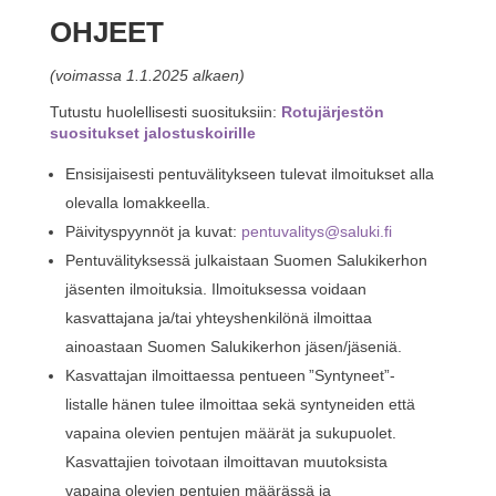
OHJEET
(voimassa 1.1.2025 alkaen)
Tutustu huolellisesti suosituksiin:
Rotujärjestön
suositukset jalostuskoirille
Ensisijaisesti pentuvälitykseen tulevat ilmoitukset alla
olevalla lomakkeella.
Päivityspyynnöt ja kuvat:
pentuvalitys@saluki.fi
Pentuvälityksessä julkaistaan Suomen Salukikerhon
jäsenten ilmoituksia. Ilmoituksessa voidaan
kasvattajana ja/tai yhteyshenkilönä ilmoittaa
ainoastaan Suomen Salukikerhon jäsen/jäseniä.
Kasvattajan ilmoittaessa pentueen ”Syntyneet”-
listalle hänen tulee ilmoittaa sekä syntyneiden että
vapaina olevien pentujen määrät ja sukupuolet.
Kasvattajien toivotaan ilmoittavan muutoksista
vapaina olevien pentujen määrässä ja