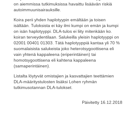
on aiemmissa tutkimuksissa havaittu lisäävän riskiä
autoimmuunisairauksille.
Koira perii yhden haplotyypin emältään ja toisen
isältään. Tuloksista ei käy ilmi kumpi on emän ja kumpi
on isän haplotyyppi. DLA-tulos ei liity mitenkään ko.
koiran terveydentilaan. Salukeilla yleisin haplotyyppi on
02001 00401 01303. Tätä haplotyyppiä kantaa yli 70 %
suomalaisista salukeista joko heterotsygoottisena eli
vain yhtenä kappaleena (eriperintäinen) tai
homotsygoottisena eli kahtena kappaleena
(samaperintäinen).
Listalta löytyvät omistajien ja kasvattajien teettämien
DLA-määritystulosten lisäksi Lohen ryhmän
tutkimusotannan DLA-tulokset.
Päivitetty 16.12.2018