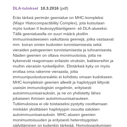
DLA-tulokset
10.3.2016
(pdf)
Eräs tärkeä perimän geenialue on MHC-kompleksi
(Major Histocompactibility Complex), jota kutsutaan
myös luokan II leukosyyttiantigeeni- eli DLA-alueeksi.
Tällä geenialueella on suuri määrä yksilön
immuunivasteeseen vaikuttavia geenejä, jotka vastaavat
mm. koiran omien kudosten tunnistamisesta sekä
vieraiden patogeenien tunnistamisesta ja tuhoamisesta.
Näiden geenien on oltava monimuotoisia, jotta ne
kykenevät reagoimaan erilaisiin viruksiin, bakteereihin ja
muihin vieraisiin tunkeilijoihin. Elintärkeä kyky on myös
erottaa oma rakenne vieraasta, jotta
immuunipuolustusreaktio ei kohdistu omaan kudokseen.
MHC-kompleksin geenien alleelit ja haplotyypit liittyvät
useisiin immunologisiin ongelmiin, erityisesti
autoimmuunisairauksiin, ja ne on yhdistetty lähes
jokaiseen ihmisen autoimmuunisairauteen.
Tutkimuksissa ei ole toistaiseksi pystytty osoittamaan
minkään yksittäisen haplotyypin osuutta salukien
autoimmuunisairauksiin. MHC-alueen geenien
monimuotoisuuden ja erityisesti heterotsygotian
säilyttäminen on kuitenkin tärkeää. Homotsygoitumisen