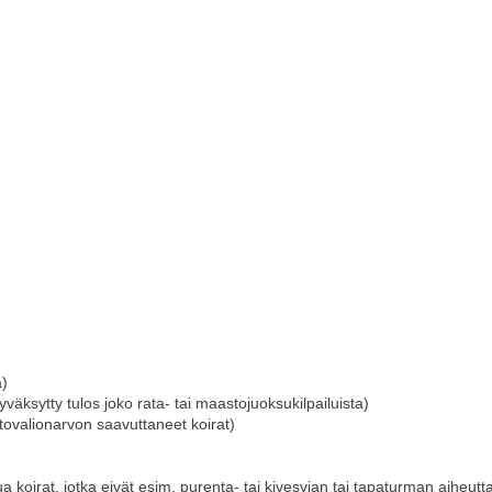
a)
 hyväksytty tulos joko rata- tai maastojuoksukilpailuista)
otovalionarvon saavuttaneet koirat)
ua koirat, jotka eivät esim. purenta- tai kivesvian tai tapaturman aihe