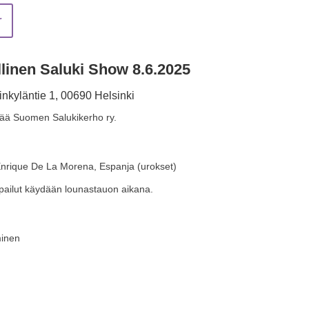
r
linen Saluki Show 8.6.2025
nkyläntie 1, 00690 Helsinki
estää Suomen Salukikerho ry.
+ Enrique De La Morena, Espanja (urokset)
lpailut käydään lounastauon aikana.
minen