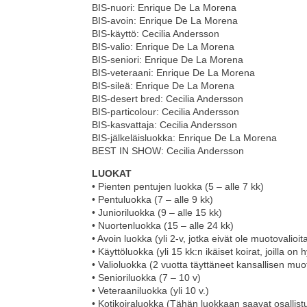
BIS-nuori: Enrique De La Morena
BIS-avoin: Enrique De La Morena
BIS-käyttö: Cecilia Andersson
BIS-valio: Enrique De La Morena
BIS-seniori: Enrique De La Morena
BIS-veteraani: Enrique De La Morena
BIS-sileä: Enrique De La Morena
BIS-desert bred: Cecilia Andersson
BIS-particolour: Cecilia Andersson
BIS-kasvattaja: Cecilia Andersson
BIS-jälkeläisluokka: Enrique De La Morena
BEST IN SHOW: Cecilia Andersson
LUOKAT
• Pienten pentujen luokka (5 – alle 7 kk)
• Pentuluokka (7 – alle 9 kk)
• Junioriluokka (9 – alle 15 kk)
• Nuortenluokka (15 – alle 24 kk)
• Avoin luokka (yli 2-v, jotka eivät ole muotovalioit
• Käyttöluokka (yli 15 kk:n ikäiset koirat, joilla on
• Valioluokka (2 vuotta täyttäneet kansallisen mu
• Senioriluokka (7 – 10 v)
• Veteraaniluokka (yli 10 v.)
• Kotikoiraluokka (Tähän luokkaan saavat osallist