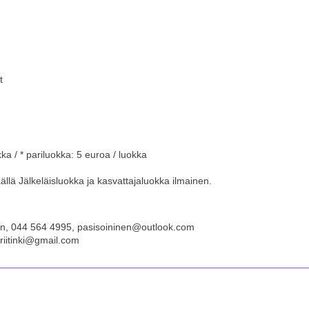
t
kka / * pariluokka: 5 euroa / luokka
äällä Jälkeläisluokka ja kasvattajaluokka ilmainen.
inen, 044 564 4995, pasisoininen@outlook.com
iriitinki@gmail.com