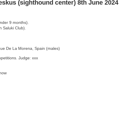
keskus (sighthound center) 8th June 2024
under 9 months).
 Saluki Club).
ique De La Morena, Spain (males)
petitions. Judge: xxx
show