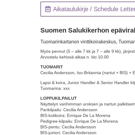
Aikataulukirje / Schedule Lette
Suomen Salukikerhon epäviral
Tuomarinkartanon vinttikoirakeskus, Tuomari
Myös pennut (5 – alle 7 kk ja 7 – alle 9 kk), järj
Arvostelu kehissä alkaa n. klo 10.00
TUOMARIT
Cecilia Andersson, Iso-Britannia (nartut + BIS) 
Lapsi & koira, Junior Handler & Senior Handler ki
Tuomarina: xxx
LOPPUKILPAILUT
Näyttelyn vanhimman uroksen ja nartun palkitse
Parikilpailu: Cecilia Andersson
BIS-kotikoira: Enrique De La Morena
Pedigree-kilpailu: Enrique De La Morena
BIS-pentu: Cecilia Andersson
BIS-juniori: Cecilia Andersson