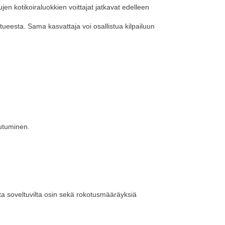
ujen kotikoiraluokkien voittajat jatkavat edelleen
eesta. Sama kasvattaja voi osallistua kilpailuun
autuminen.
ta soveltuvilta osin sekä rokotusmääräyksiä