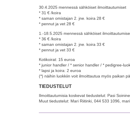
30.4.2025 mennessä sähköiset ilmoittautumiset
* 31 € /koira
* saman omistajan 2. jne. koira 28 €
* pennut ja vet 28 €
1.-18.5.2025 mennessä sähköiset ilmoittautumise
* 36 € /koira
* saman omistajan 2. jne. koira 33 €
* pennut ja vet 33 €
Kotikoirat: 15 euroa
* junior handler / * senior handler / * pedigree-luo
* lapsi ja koira: 2 euroa
(*) näihin luokkiin voit ilmoittautua myös paikan p
TIEDUSTELUT
Ilmoittautumisia koskevat tiedustelut: Pasi Soin
Muut tiedustelut: Mari Riitinki, 044 533 1096, mar