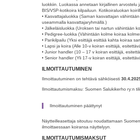
luokkiin. Luokassa annetaan kirjallinen arvostelu j
BIS/VSP-kotikoira kilpailuun. Kotikoiraluokan koirill
• Kasvattajaluokka (Saman kasvattajan vähintään 
useammalla kasvattajaryhmällä.)
• Jälkeläisluokka (Uroksen tai nartun vähintään ko
• Pedigree-luokka (Vähintään kolme koiraa kolme
• Parikilpailu (Yksi esittäjä esittää kahta koiraa s
• Lapsi ja koira (Alle 10-v koiran esittäjä, esitettä
• Junior handler (10 – 17 v koiran esittäjä, esitett
• Senior handler (Yli 17-v koiran esittäjä, esitettä
ILMOITTAUTUMINEN
Ilmoittautuminen on tehtävä sähköisesti
30.4.202
Ilmoittautumismaksu: Suomen Salukikerho ry:n til
Ilmoittautuminen päättynyt
Näytteilleasettaja sitoutuu noudattamaan Suomen K
ilmoittaessaan koiransa näyttelyyn.
ILMOITTAUTUMISMAKSUT