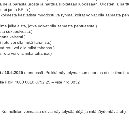
a neljä parasta urosta ja narttua sijoitetaan luokissaan. Urosten ja nartt
e ei jaeta KP:ta.)
kolmesta kasvatista muodostuva ryhmä, koirat voivat olla samasta pentu
lme jälkeläistä, jotka voivat olla samasta pentueesta.)
sta sukupolvesta.)
amanaikaisesti.)
vä rotu voi olla mikä tahansa.)
ävä rotu voi olla mikä tahansa.)
vä rotu voi olla mikä tahansa.)
5 / 18.5.2025
mennessä. Pelkkä näyttelymaksun suoritus ei ole ilmoitt
ille FI94 4600 0010 8792 25 – viite nro 3832
ennelliiton voimassa olevia näyttelysääntöjä ja niitä täydentäviä ohjei