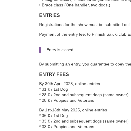
• Brace class (One handler, two dogs.)
ENTRIES
Registrations for the show must be submitted onl
Payment of the entry fee: to Finnish Saluki clu
Entry is closed
By submitting an entry, you guarantee to obey the
ENTRY FEES
By 30th April 2025, online entries
* 31 € / 1st Dog
* 28 € / 2nd and subsequent dogs (same owner)
* 28 € / Puppies and Veterans
By 1st-18th May 2025, online entries
* 36 € / 1st Dog
* 33 € / 2nd and subsequent dogs (same owner)
* 33 € / Puppies and Veterans