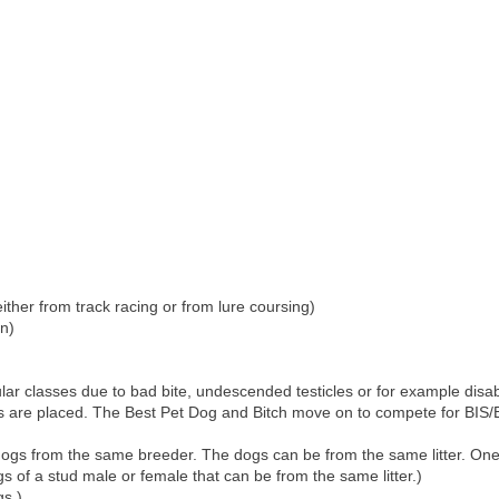
either from track racing or from lure coursing)
on)
ar classes due to bad bite, undescended testicles or for example disabili
ses are placed. The Best Pet Dog and Bitch move on to compete for BIS/
e dogs from the same breeder. The dogs can be from the same litter. On
gs of a stud male or female that can be from the same litter.)
gs.)