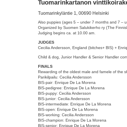
​Tuomarinkartanon vinttikoira
Tuomarinkyläntie 1, 00690 Helsinki
Also puppies (ages 5 – under 7 months and 7 – 
Organized by Suomen Salukikerho ry (The Finnish
Judging begins ca. at 10.00 am.
JUDGES
Cecilia Andersson, England (bitches+ BIS) + Enr
Child & dog, Junior Handler & Senior Handler com
FINALS
Rewarding of the oldest male and famele of the 
Parikilpailu: Cecilia Andersson
BIS-pair: Enrique De La Morena
BIS-pedigree: Enrique De La Morena
BIS-puppy: Cecilia Andersson
BIS-junior: Cecilia Andersson
BIS-intermediate: Enrique De La Morena
BIS-open: Enrique De La Morena
BIS-working: Cecilia Andersson
BIS-champion: Enrique De La Morena
BIS-senior: Enrique De La Morena