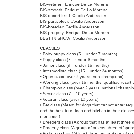
BIS-veteran: Enrique De La Morena
BIS-smooth: Enrique De La Morena
BIS-desert bred: Cecilia Andersson
BIS-particolour: Cecilia Andersson
BIS-breeder: Cecilia Andersson
BIS-progeny: Enrique De La Morena
BEST IN SHOW: Cecilia Andersson
CLASSES
• Baby puppy class (5 – under 7 months)
• Puppy class (7 – under 9 months)
• Junior class (9 – under 15 months)
• Intermediate class (15 – under 24 months)
• Open class (over 2 years, non-champions)
• Working class (over 15 months, qualified result 
• Champion class (over 2 years, national champi
• Senior class (7 – 10 years)
• Veteran class (over 10 years)
• Pet class (Meant for dogs that cannot enter regul
and the best four dogs and bitches in their clas
mentions.)
• Breeders class (A group that has at least thre
• Progeny class (A group of at least three offsprin
• Pedigree class (At least three generations of do