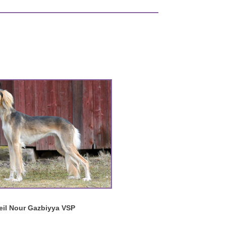
eil Nour Gazbiyya VSP