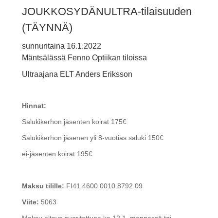
JOUKKOSYDÄNULTRA-tilaisuuden
(TÄYNNÄ)
sunnuntaina 16.1.2022
Mäntsälässä Fenno Optiikan tiloissa
Ultraajana ELT Anders Eriksson
Hinnat:
Salukikerhon jäsenten koirat 175€
Salukikerhon jäsenen yli 8-vuotias saluki 150€
ei-jäsenten koirat 195€
Maksu tilille:
FI41 4600 0010 8792 09
Viite:
5063
Maksu oltava suoritettuna ke 12.1. mennessä tai