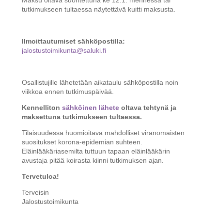
tutkimukseen tultaessa näytettävä kuitti maksusta.
Ilmoittautumiset sähköpostilla:
jalostustoimikunta@saluki.fi
Osallistujille lähetetään aikataulu sähköpostilla noin
viikkoa ennen tutkimuspäivää.
Kennelliton
sähköinen lähete
oltava tehtynä ja
maksettuna tutkimukseen tultaessa.
Tilaisuudessa huomioitava mahdolliset viranomaisten
suositukset korona-epidemian suhteen.
Eläinlääkäriasemilta tuttuun tapaan eläinlääkärin
avustaja pitää koirasta kiinni tutkimuksen ajan.
Tervetuloa!
Terveisin
Jalostustoimikunta