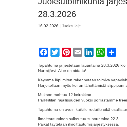
Juoksutoimikunta järjes
28.3.2026
16.02.2026
|
Juoksulajit
F
T
Pi
E
Li
W
S
a
wi
nt
m
n
h
h
Tapahtuma järjestetään lauantaina 28.3.2026 klo
c
tt
er
ail
k
at
ar
Nurmijärvi. Alue on aidattu!
e
er
e
e
s
e
Käymme läpi miten rakennetaan toimiva vapaviehe ja
Harjoitellaan myös koiran lähettämistä slippipannall
b
st
dI
A
Mukaan mahtuu 12 koirakkoa.
o
n
p
Parkkitilan rajallisuuden vuoksi porrastamme tree
o
p
Tapahtuma on avoin kaikille roduille eikä osallist
k
Ilmoittautuminen sulkeutuu sunnuntaina 22.3.
Paikat täytetään ilmoittautumisjärjestyksessä.