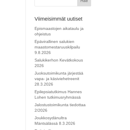
Viimeisimmät uutiset
Epismaastojen aikataulu ja
ohjeistus
Epävirallinen salukien
maastomestaruuskilpailu
9.8.2026
Salukikerhon Kevätkokous
2026
Juoksutoimikunta järjestää
vapa- ja käsiviehetreenit
28.3.2026
Epilepsiatutkimus Hannes
Lohen tutkimusryhmässä
Jalostustoimikunta tiedottaa
2/2026
Joukkosydänultra
Mäntsälässä 8.3.2026