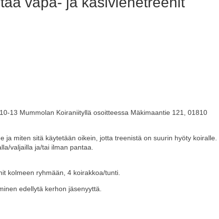
tää vapa- ja käsiviehetreenit
 10-13 Mummolan Koiraniityllä osoitteessa Mäkimaantie 121, 01810
 miten sitä käytetään oikein, jotta treenistä on suurin hyöty koiralle.
a/valjailla ja/tai ilman pantaa.
nit kolmeen ryhmään, 4 koirakkoa/tunti.
uminen edellytä kerhon jäsenyyttä.