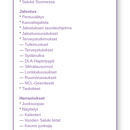
*
Salukit Suomessa
Jalostus
*
Pentuvälitys
*
Kasvattajalista
*
Jalostuksen tavoiteohjelma
*
Jalostussuositukset
*
Terveystutkimukset
—
Tutkimustuet
—
Terveystulokset
—
Sydänultra
—
DLA-Haplotyypit
—
Silmälausunnot
—
Lonkkakuvaukset
—
Ruumiinavaukset
—
NCL-Geenitestit
*
Tiedotteet
Harrastukset
*
Juoksuopas
*
Näyttelyt
—
Kalenteri
—
Vuoden Saluki listat
—
Kaunis juoksija