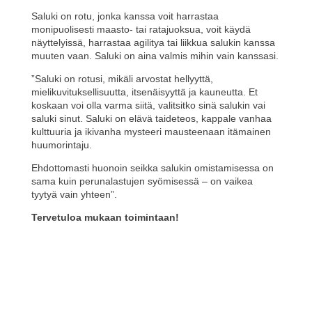
Saluki on rotu, jonka kanssa voit harrastaa
monipuolisesti maasto- tai ratajuoksua, voit käydä
näyttelyissä, harrastaa agilitya tai liikkua salukin kanssa
muuten vaan. Saluki on aina valmis mihin vain kanssasi.
”Saluki on rotusi, mikäli arvostat hellyyttä,
mielikuvituksellisuutta, itsenäisyyttä ja kauneutta. Et
koskaan voi olla varma siitä, valitsitko sinä salukin vai
saluki sinut. Saluki on elävä taideteos, kappale vanhaa
kulttuuria ja ikivanha mysteeri mausteenaan itämainen
huumorintaju.
Ehdottomasti huonoin seikka salukin omistamisessa on
sama kuin perunalastujen syömisessä – on vaikea
tyytyä vain yhteen”.
Tervetuloa mukaan toimintaan!