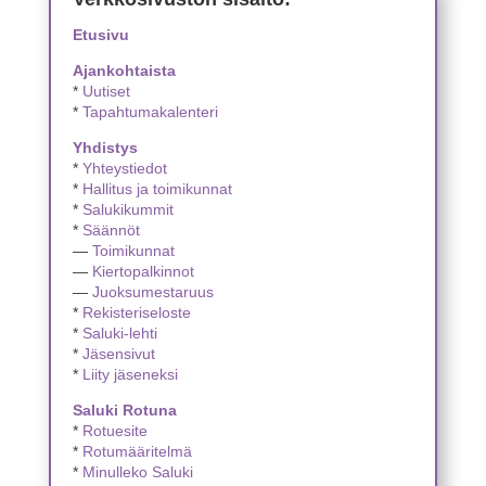
Etusivu
Ajankohtaista
*
Uutiset
*
Tapahtumakalenteri
Yhdistys
*
Yhteystiedot
*
Hallitus ja toimikunnat
*
Salukikummit
*
Säännöt
—
Toimikunnat
—
Kiertopalkinnot
—
Juoksumestaruus
*
Rekisteriseloste
*
Saluki-lehti
*
Jäsensivut
*
Liity jäseneksi
Saluki Rotuna
*
Rotuesite
*
Rotumääritelmä
*
Minulleko Saluki