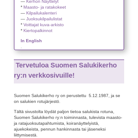
—
Kerhon Näyttelyt
*
Maasto- ja ratakokeet
—
Kilpailukalenteri
—
Juoksukilpailulistat
*
Voittajat kuva-arkisto
*
Kiertopalkinnot
In English
.
Tervetuloa Suomen Salukikerho
ry:n verkkosivuille!
Suomen Salukikerho ry on perustettu 5.12.1987, ja se
on salukien rotujärjestö.
Tältä sivustolta löydät paljon tietoa salukista rotuna,
Suomen Salukikerho ry:n toiminnasta, tulevista maasto-
ja ratajuoksutapahtumista, koiranäyttelyistä,
ajuekokeista, pennun hankinnasta tai jäseneksi
liittymisestä.