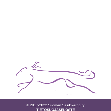
© 2017-2022 Suomen Salukikerho ry
TIETOSUOJASELOSTE