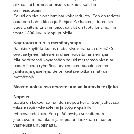
arkuus tai hermostuneisuus ei kuulu salukin
ominaisuuksiin.
Saluki on yksi vanhimmista koiraroduista. Sen on todettu
asuneen Lähi-idässä ja Pohjois-Afrikassa jo tuhansia
vuosia sitten. Ensimmäiset salukit on tuotu länsimaihin
vasta 1800-luvun loppupuolella.
Käyttötarkoitus ja metsästystapa
Salukin käyttötarkoitus metsästyskoirana ja ulkonäkö
ovat säilyneet lähes ennallaan vuosituhansien ajan.
Alkuperäisessä käytössään saluki metsästää yksin tai
usean koiran ryhmässä avoimessa maastossa mm.
jäniksiä ja gaselleja. Se on kestävä pitkän matkan
metsästäjä.
Maastojuoksuissa arvosteluun vaikuttavia tekijöitä
Nopeus
Saluki on kokoonsa nähden nopea koira. Sen juoksussa
tulee näkyä voimakkuus ja kyky nopeisiin
rytminvaihdoksiin. Sen pitää pystyä vaivattoman
joustavaan, matalaan ja nopeaan laukkaan maaston
vaihteluista huolimatta.