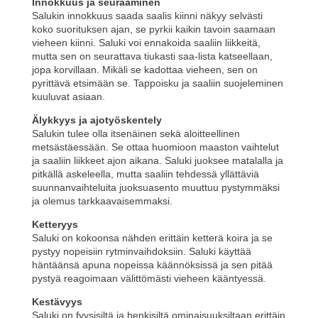
Innokkuus ja seuraaminen
Salukin innokkuus saada saalis kiinni näkyy selvästi
koko suorituksen ajan, se pyrkii kaikin tavoin saamaan
vieheen kiinni. Saluki voi ennakoida saaliin liikkeitä,
mutta sen on seurattava tiukasti saa-lista katseellaan,
jopa korvillaan. Mikäli se kadottaa vieheen, sen on
pyrittävä etsimään se. Tappoisku ja saaliin suojeleminen
kuuluvat asiaan.
Älykkyys ja ajotyöskentely
Salukin tulee olla itsenäinen sekä aloitteellinen
metsästäessään. Se ottaa huomioon maaston vaihtelut
ja saaliin liikkeet ajon aikana. Saluki juoksee matalalla ja
pitkällä askeleella, mutta saaliin tehdessä yllättäviä
suunnanvaihteluita juoksuasento muuttuu pystymmäksi
ja olemus tarkkaavaisemmaksi.
Ketteryys
Saluki on kokoonsa nähden erittäin ketterä koira ja se
pystyy nopeisiin rytminvaihdoksiin. Saluki käyttää
häntäänsä apuna nopeissa käännöksissä ja sen pitää
pystyä reagoimaan välittömästi vieheen kääntyessä.
Kestävyys
Saluki on fyysisiltä ja henkisiltä ominaisuuksiltaan erittäin