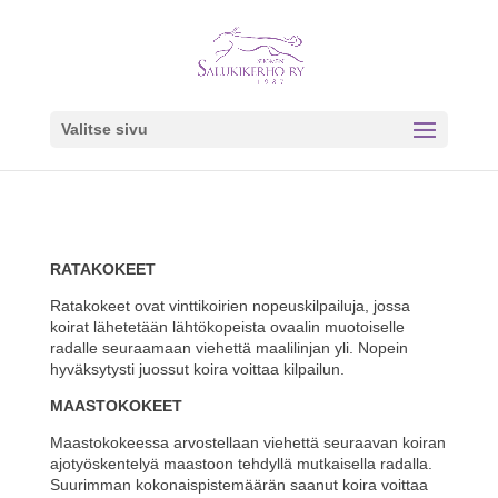
Valitse sivu
RATAKOKEET
Ratakokeet ovat vinttikoirien nopeuskilpailuja, jossa
koirat lähetetään lähtökopeista ovaalin muotoiselle
radalle seuraamaan viehettä maalilinjan yli. Nopein
hyväksytysti juossut koira voittaa kilpailun.
MAASTOKOKEET
Maastokokeessa arvostellaan viehettä seuraavan koiran
ajotyöskentelyä maastoon tehdyllä mutkaisella radalla.
Suurimman kokonaispistemäärän saanut koira voittaa