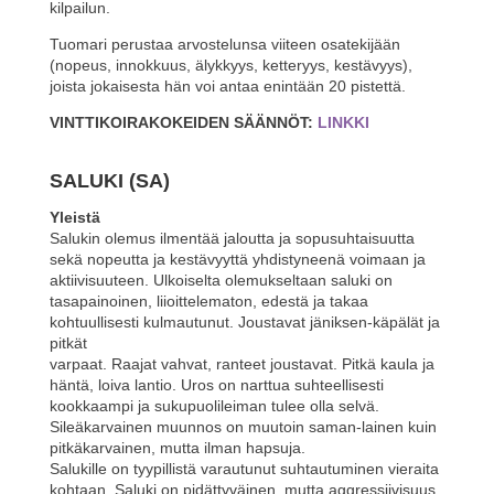
kilpailun.
Tuomari perustaa arvostelunsa viiteen osatekijään
(nopeus, innokkuus, älykkyys, ketteryys, kestävyys),
joista jokaisesta hän voi antaa enintään 20 pistettä.
VINTTIKOIRAKOKEIDEN SÄÄNNÖT:
LINKKI
SALUKI (SA)
Yleistä
Salukin olemus ilmentää jaloutta ja sopusuhtaisuutta
sekä nopeutta ja kestävyyttä yhdistyneenä voimaan ja
aktiivisuuteen. Ulkoiselta olemukseltaan saluki on
tasapainoinen, liioittelematon, edestä ja takaa
kohtuullisesti kulmautunut. Joustavat jäniksen-käpälät ja
pitkät
varpaat. Raajat vahvat, ranteet joustavat. Pitkä kaula ja
häntä, loiva lantio. Uros on narttua suhteellisesti
kookkaampi ja sukupuolileiman tulee olla selvä.
Sileäkarvainen muunnos on muutoin saman-lainen kuin
pitkäkarvainen, mutta ilman hapsuja.
Salukille on tyypillistä varautunut suhtautuminen vieraita
kohtaan. Saluki on pidättyväinen, mutta aggressiivisuus,