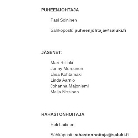
PUHEENJOHTAJA
Pasi Soininen
Sähköposti:
puheenjohtaja@saluki.fi
JÄSENET:
Mari Riitinki
Jenny Mursunen
Elisa Kohtamäki
Linda Aarnio
Johanna Majoniemi
Maija Nissinen
RAHASTONHOITAJA
Heli Laitinen
Sähköposti:
rahastonhoitaja@saluki.fi