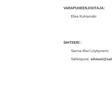
VARAPUHEENJOHTAJA:
Elisa Kohtamäki
SIHTEERI :
Sanna-Mari Löyttyniemi
Sähköposti:
sihteeri@salu