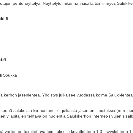
otujen pentunäyttelyä. Näyttelytoimikunnan sisällä toimii myös Salukike
ki.fi
.fi
li Soukka
a kerhon jäsenlehteä. Yhdistys julkaisee vuodessa kolme Saluki-lehteä 
teenä salukeista kiinnostuneille, julkaista jäsenten ilmoituksia (mm. pent
vujen ylläpitäjien tehtävä on huolehtia Salukikerhon Internet-sivujen sisäl
teä varten on toimitettava toimitukselle kevätlehteen 1.3., syyslehteen