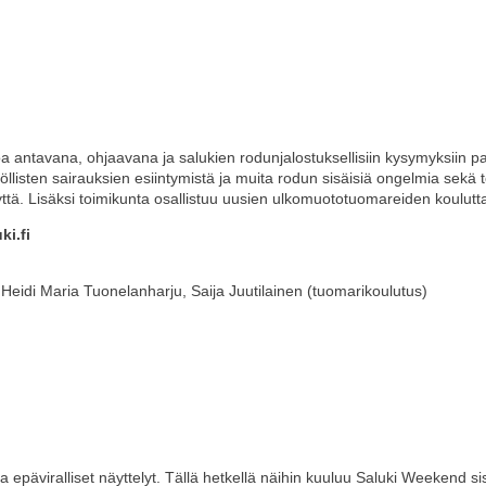
a antavana, ohjaavana ja salukien rodunjalostuksellisiin kysymyksiin 
llisten sairauksien esiintymistä ja muita rodun sisäisiä ongelmia sekä te
isyyttä. Lisäksi toimikunta osallistuu uusien ulkomuototuomareiden koulut
ki.fi
, Heidi Maria Tuonelanharju,
Saija Juutilainen (tuomarikoulutus)
 ja epäviralliset näyttelyt. Tällä hetkellä näihin kuuluu Saluki Weekend s