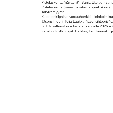
Pistelaskenta (näyttelyt): Sanja Ekblad, (s
Pistelaskenta (maasto- rata- ja ajuekokeet):
Tarvikemyynti:
Kalenterikilpailun vastuuhenkilöt: lehtitoimiku
Jäsensihteeri: Teija Laukka (jasensihteeri@sal
SKL:N valtuuston edustajat kaudelle 2026 – 2
Facebook ylläpitäjät: Hallitus, toimikunnat + 