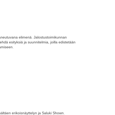
paneutuvana elimenä. Jalostustoimikunnan
hdä esityksiä ja suunnitelmia, joilla edistetään
tamiseen.
isältäen erikoisnäyttelyn ja Saluki Shown.