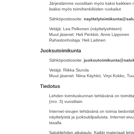
Järjestämme vuosittain myös kaksi kaikkien r
lisäksi myös toimihenkilöiden ruokailut.
Sähköpostiosoite:
nayttelytoimikunta@salu
Vetäjä: Lea Pelkonen (näyttelysihteeri)
Muut jäsenet:
Heli Perkkiö, Anne Lipponen
Rahastonhoitaja: Heli Laitinen
Juoksutoimikunta
Sähköpostiosoite:
juoksutoimikunta@saluki
Vetäjä: Riikka Siurola
Muut jäsenet: Niina Käyhkö, Virpi Kokko, Tuu
Tiedotus
Lehden toimituskunnan tehtävänä on toimitta
(nro. 3) vuosittain.
Internet-sivujen tehtävänä on toimia tiedonläh
näyttelyistä ja juoksukilpailuista. Internet-si
tasalla.
Salukilehden aikataulu: Kaikki materiaali leh