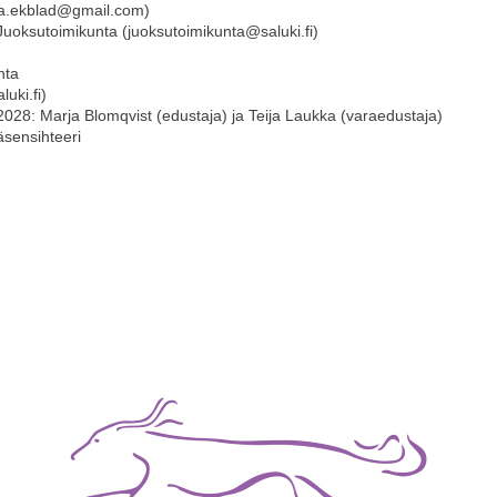
anja.ekblad@gmail.com)
 Juoksutoimikunta (juoksutoimikunta@saluki.fi)
nta
uki.fi)
028: Marja Blomqvist (edustaja) ja Teija Laukka (varaedustaja)
jäsensihteeri