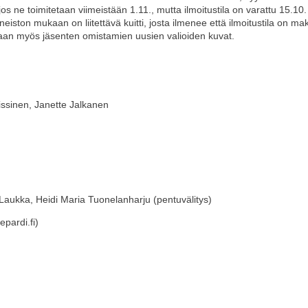
, jos ne toimitetaan viimeistään 1.11., mutta ilmoitustila on varattu 15.1
saineiston mukaan on liitettävä kuitti, josta ilmenee että ilmoitustila on m
taan myös jäsenten omistamien uusien valioiden kuvat.
 Nissinen, Janette Jalkanen
ja Laukka, Heidi Maria Tuonelanharju (pentuvälitys)
pardi.fi)