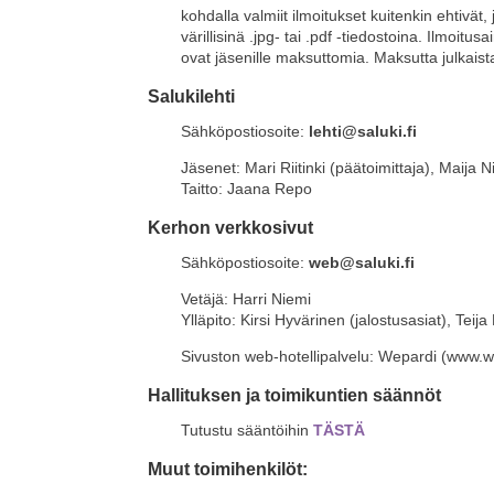
kohdalla valmiit ilmoitukset kuitenkin ehtivät
värillisinä .jpg- tai .pdf -tiedostoina. Ilmoitu
ovat jäsenille maksuttomia. Maksutta julkais
Salukilehti
Sähköpostiosoite:
lehti@saluki.fi
Jäsenet
: Mari Riitinki (päätoimittaja), Maija
Taitto: Jaana Repo
Kerhon verkkosivut
Sähköpostiosoite:
web@saluki.fi
Vetäjä: Harri Niemi
Ylläpito: Kirsi Hyvärinen (jalostusasiat), Tei
Sivuston web-hotellipalvelu: Wepardi (www.we
Hallituksen ja toimikuntien säännöt
Tutustu sääntöihin
TÄSTÄ
Muut toimihenkilöt: