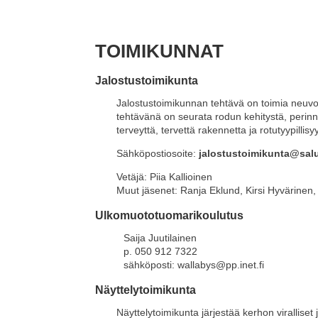
TOIMIKUNNAT
Jalostustoimikunta
Jalostustoimikunnan tehtävä on toimia neuvo
tehtävänä on seurata rodun kehitystä, perinnö
terveyttä, tervettä rakennetta ja rotutyypill
S
ähköpostiosoite:
jalostustoimikunta@salu
Vetäjä: Piia Kallioinen
Muut jäsenet: Ranja Eklund, Kirsi Hyvärinen
Ulkomuototuomarikoulutus
Saija Juutilainen
p. 050 912 7322
sähköposti: wallabys@pp.inet.fi
Näyttelytoimikunta
Näyttelytoimikunta järjestää kerhon viralliset