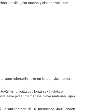
rhon kahvila, joka tuottaa yleisönpalveluiden
ja vuosikalenterin, joka on lehden yksi numero
uvälitys ja voittajagalleria) sekä tuloksia
löstä sekä pitää Internetissä oleva materiaali ajan
 1.7. ja joululehteen 15.10. mennessä. Joululehden