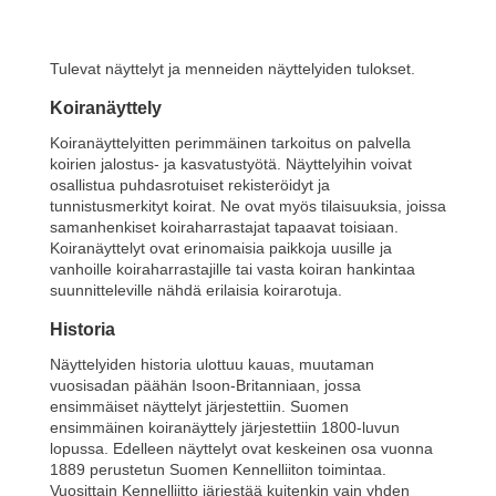
Tulevat näyttelyt ja menneiden näyttelyiden tulokset.
Koiranäyttely
Koiranäyttelyitten perimmäinen tarkoitus on palvella
koirien jalostus- ja kasvatustyötä. Näyttelyihin voivat
osallistua puhdasrotuiset rekisteröidyt ja
tunnistusmerkityt koirat. Ne ovat myös tilaisuuksia, joissa
samanhenkiset koiraharrastajat tapaavat toisiaan.
Koiranäyttelyt ovat erinomaisia paikkoja uusille ja
vanhoille koiraharrastajille tai vasta koiran hankintaa
suunnitteleville nähdä erilaisia koirarotuja.
Historia
Näyttelyiden historia ulottuu kauas, muutaman
vuosisadan päähän Isoon-Britanniaan, jossa
ensimmäiset näyttelyt järjestettiin. Suomen
ensimmäinen koiranäyttely järjestettiin 1800-luvun
lopussa. Edelleen näyttelyt ovat keskeinen osa vuonna
1889 perustetun Suomen Kennelliiton toimintaa.
Vuosittain Kennelliitto järjestää kuitenkin vain yhden