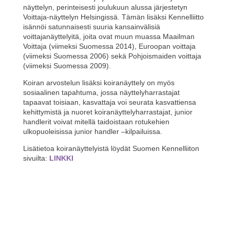
näyttelyn, perinteisesti joulukuun alussa järjestetyn
Voittaja-näyttelyn Helsingissä. Tämän lisäksi Kennelliitto
isännöi satunnaisesti suuria kansainvälisiä
voittajanäyttelyitä, joita ovat muun muassa Maailman
Voittaja (viimeksi Suomessa 2014), Euroopan voittaja
(viimeksi Suomessa 2006) sekä Pohjoismaiden voittaja
(viimeksi Suomessa 2009).
Koiran arvostelun lisäksi koiranäyttely on myös
sosiaalinen tapahtuma, jossa näyttelyharrastajat
tapaavat toisiaan, kasvattaja voi seurata kasvattiensa
kehittymistä ja nuoret koiranäyttelyharrastajat, junior
handlerit voivat mitellä taidoistaan rotukehien
ulkopuoleisissa junior handler –kilpailuissa.
Lisätietoa koiranäyttelyistä löydät Suomen Kennelliiton
sivuilta:
LINKKI