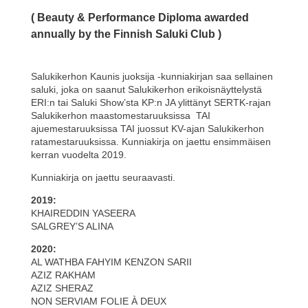
( Beauty & Performance Diploma awarded
annually by the Finnish Saluki Club )
Salukikerhon Kaunis juoksija -kunniakirjan saa sellainen
saluki, joka on saanut Salukikerhon erikoisnäyttelystä
ERI:n tai Saluki Show’sta KP:n JA ylittänyt SERTK-rajan
Salukikerhon maastomestaruuksissa TAI
ajuemestaruuksissa TAI juossut KV-ajan Salukikerhon
ratamestaruuksissa. Kunniakirja on jaettu ensimmäisen
kerran vuodelta 2019.
Kunniakirja on jaettu seuraavasti.
2019:
KHAIREDDIN YASEERA
SALGREY’S ALINA
2020:
AL WATHBA FAHYIM KENZON SARII
AZIZ RAKHAM
AZIZ SHERAZ
NON SERVIAM FOLIE À DEUX