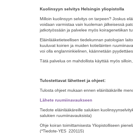
Kuolinsyyn selvitys Helsingin yliopistolla
Milloin kuolinsyyn selvitys on tarpeen? Joskus eläi
voidaan varmistaa vain kuoleman jälkeisessä patolo
jatkotyössään ja palvelee myös koiragenetiikan tut
Eläinlääketieteellisen tiedekunnan patologian laitos
kuuluvat koirien ja muiden kotieläinten ruumiinava
voi olla englanninkielinen, käännetään pyydettäe
Tätä palvelua on mahdollista käyttää myös silloin,
Tulostettavat lähetteet ja ohjeet:
Tulosta ohjeet mukaan ennen eläinlääkärille menoa
Lähete ruumiinavaukseen
Tiedote eläinlääkäreille salukien kuolinsyynselvi
salukien ruumiinavauksista)
Ohje koiran toimittamisesta Yliopistolliseen pienel
(*Tiedote-YES_220115)