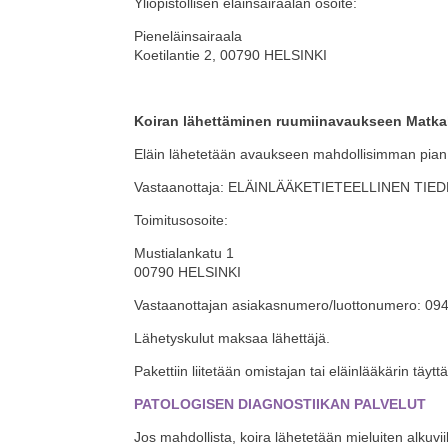
Yliopistollisen eläinsairaalan osoite:
Pieneläinsairaala
Koetilantie 2, 00790 HELSINKI
Koiran lähettäminen ruumiinavaukseen Matka
Eläin lähetetään avaukseen mahdollisimman pian
Vastaanottaja: ELÄINLÄÄKETIETEELLINEN TIED
Toimitusosoite:
Mustialankatu 1
00790 HELSINKI
Vastaanottajan asiakasnumero/luottonumero: 094
Lähetyskulut maksaa lähettäjä.
Pakettiin liitetään omistajan tai eläinlääkärin täyt
PATOLOGISEN DIAGNOSTIIKAN PALVELUT
Jos mahdollista, koira lähetetään mieluiten alkuvi