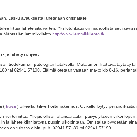
taan. Lasku avauksesta lähetetään omistajalle.
lee liittää lähete sitä varten. Yksilötuhkaus on mahdollista seuraaviss
a Mäntsälän lemmikkilehto
http://www.lemmikkilehto.fi/
- ja lähetysohjeet
llisen tiedekunnan patologian laitokselle. Mukaan on liitettävä täytetty 
189 tai 02941 57190. Eläimiä otetaan vastaan ma-to klo 8-16, perjantai
a
(
kuva
) oikealla, tiiliverhoiltu rakennus. Ovikello löytyy peränurkasta
en voi toimittaa Yliopistollisen eläinsairaalan päivystykseen viikonlopun ai
in ja lähete kiinnitettynä pussin ulkopintaan. Omistajaa pyydetään ai
aukseen on tulossa eläin, puh. 02941 57189 tai 02941 57190.