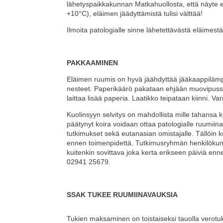
lähetyspaikkakunnan Matkahuollosta, että näyte eht
+10°C), eläimen jäädyttämistä tulisi välttää!
Ilmoita patologialle sinne lähetettävästä eläimest
PAKKAAMINEN
Eläimen ruumis on hyvä jäähdyttää jääkaappilämpö
nesteet. Paperikäärö pakataan ehjään muovipussii
laittaa lisää paperia. Laatikko teipataan kiinni. Va
Kuolinsyyn selvitys on mahdollista mille tahansa k
päätynyt koira voidaan ottaa patologialle ruumiin
tutkimukset sekä eutanasian omistajalle. Tällöin ko
ennen toimenpidettä. Tutkimusryhmän henkilökunta
kuitenkin sovittava joka kerta erikseen päiviä en
02941 25679.
SSAK TUKEE RUUMIINAVAUKSIA
Tukien maksaminen on toistaiseksi tauolla verotuks