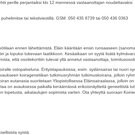
ii perille perjantaiksi klo 12 mennessä vastaanottajan noudettavaksi. E
ä puhelimitse tai tekstiviestillä. GSM: 050 435 8739 tai 050 436 0363
tilaan ennen lähettämistä. Eläin kääritään ensin runsaaseen (sanomale
n ja lopuksi tukevaan laatikkoon. Kesäaikaan on syytä lisätä kylmävara
rmista, että osoitekorttiin tulevat yllä annetut vastaanottaja, toimitusos
oiralle ostopalveluna. Erityistapauksissa, esim. sydänsairas tai nuori 
avaukseen koiragenetiikan tutkimusryhmän tutkimuskoirana, jolloin ryhmä
iran eutanasia suoritetaan Yliopistollisessa Eläinsairaalassa, jolloin on 
a on avauksessa paikalla keräämässä erikoisnäytteitä geneettistä tutk
nen lopetusta, aikataulujen sopimista varten. Ota yhteyttä suoraan Koi
ellisista syistä.