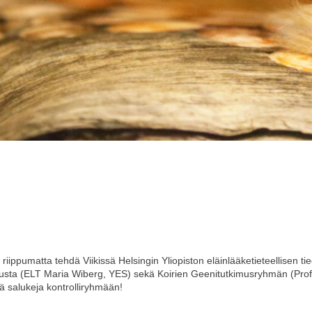
ä riippumatta tehdä Viikissä Helsingin Yliopiston eläinlääketieteellisen 
kimusta (ELT Maria Wiberg, YES) sekä Koirien Geenitutkimusryhmän (Pro
ä salukeja kontrolliryhmään!