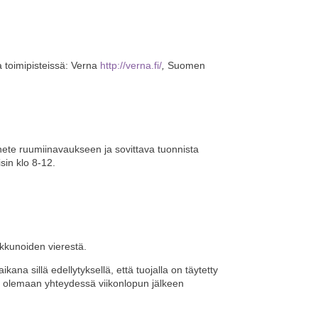
a toimipisteissä: Verna
http://verna.fi/
,
Suomen
lähete ruumiinavaukseen ja sovittava tuonnista
sin klo 8-12.
 ikkunoiden vierestä.
kana sillä edellytyksellä, että tuojalla on täytetty
na olemaan yhteydessä viikonlopun jälkeen