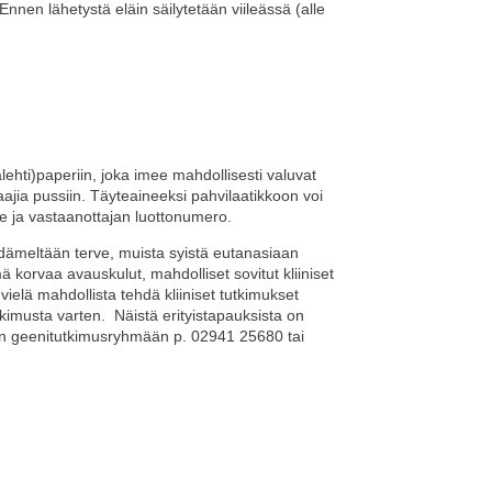
nnen lähetystä eläin säilytetään viileässä (alle
hti)paperiin, joka imee mahdollisesti valuvat
ajia pussiin. Täyteaineeksi pahvilaatikkoon voi
oite ja vastaanottajan luottonumero.
sydämeltään terve, muista syistä eutanasiaan
 korvaa avauskulut, mahdolliset sovitut kliiniset
vielä mahdollista tehdä kliiniset tutkimukset
imusta varten. Näistä erityistapauksista on
rien geenitutkimusryhmään p. 02941 25680 tai