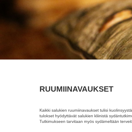
RUUMIINAVAUKSET
Kaikki salukien ruumiinavaukset tulisi kuolinsyyst
tulokset hyödyttävät salukien kliinistä sydäntut
Tutkimukseen tarvitaan myös sydämeltään terveit