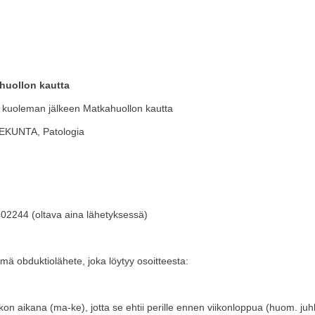
huollon kautta
 kuoleman jälkeen Matkahuollon kautta
EKUNTA, Patologia
02244 (oltava aina lähetyksessä)
tämä obduktiolähete, joka löytyy osoitteesta:
ikon aikana (ma-ke), jotta se ehtii perille ennen viikonloppua (huom. ju