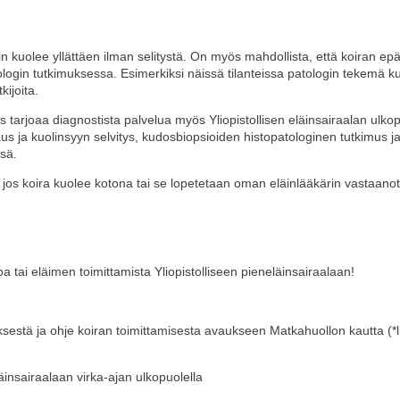
n kuolee yllättäen ilman selitystä. On myös mahdollista, että koiran epäi
gin tutkimuksessa. Esimerkiksi näissä tilanteissa patologin tekemä kuol
kijoita.
 tarjoaa diagnostista palvelua myös Yliopistollisen eläinsairaalan ulkopuo
us ja kuolinsyyn selvitys, kudosbiopsioiden histopatologinen tutkimus j
ssä.
 jos koira kuolee kotona tai se lopetetaan oman eläinlääkärin vastaanot
 tai eläimen toimittamista Yliopistolliseen pieneläinsairaalaan!
tyksestä ja ohje koiran toimittamisesta avaukseen Matkahuollon kautta
(*
äinsairaalaan virka-ajan ulkopuolella