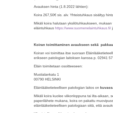
Avauksen hinta (1.8.2022 lähtien):
Koira 267,50€ sis. alv. Yhteistuhkaus sisältyy hin
Mikäli koira halutaan yksilötuhkaukseen, mukaan tu
eläintuhkaus
https://www.suomenelaintuhkaus.fi/
j
Koiran toimittaminen avaukseen sekä pakkaus
Koiran voi toimittaa itse suoraan Eläinlääketietee
erikseen patologian laitoksen kanssa p. 02941 57
Eläin toimitetaan osoitteeseen:
Mustialankatu 1
00790 HELSINKI
Eläinlääketieteellisen patologian laitos on
kuvass
Mikäli koira kuolee viikonloppuna tai ilta-aikaan, s
paperilähete mukana, koira on pakattu muovipussi
eläinlääketieteellisen patologiaan siitä, että av