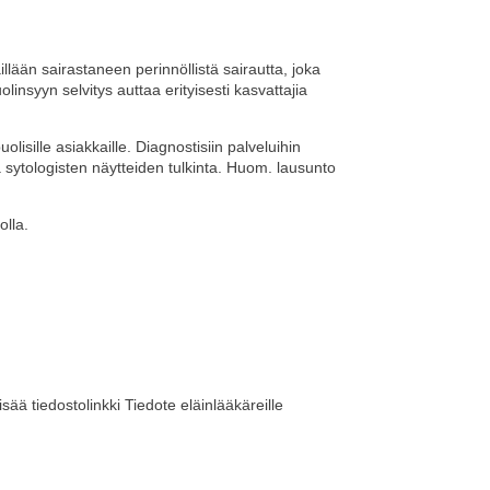
llään sairastaneen perinnöllistä sairautta, joka
insyyn selvitys auttaa erityisesti kasvattajia
lisille asiakkaille. Diagnostisiin palveluihin
a sytologisten näytteiden tulkinta. Huom. lausunto
olla.
lisää tiedostolinkki Tiedote eläinlääkäreille