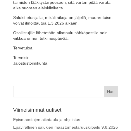
tai niiden lääkitystarpeeseen, sitä varten pitää varata
aika suoraan eläinklinikalta.
Salukit etusijalla, mikäli aikoja on jäljellä, muunrotuiset
voivat ilmoittautua 1.3.2026 alkaen.
Osallistujille lähetetään aikataulu sähköpostilla noin
viikkoa ennen tutkimuspäivää.
Tervetuloa!
Terveisin
Jalostustoimikunta
Viimeisimmät uutiset
Epismaastojen aikataulu ja ohjeistus
Epävirallinen salukien maastomestaruuskilpailu 9.8.2026