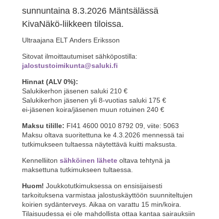
sunnuntaina 8.3.2026 Mäntsälässä
KivaNäkö-liikkeen tiloissa.
Ultraajana ELT Anders Eriksson
Sitovat ilmoittautumiset sähköpostilla:
jalostustoimikunta@saluki.fi
Hinnat (ALV 0%):
Salukikerhon jäsenen saluki 210 €
Salukikerhon jäsenen yli 8-vuotias saluki 175 €
ei-jäsenen koira/jäsenen muun rotuinen 240 €
Maksu tilille:
FI41 4600 0010 8792 09, viite: 5063
Maksu oltava suoritettuna ke 4.3.2026 mennessä tai
tutkimukseen tultaessa näytettävä kuitti maksusta.
Kennelliiton
sähköinen lähete
oltava tehtynä ja
maksettuna tutkimukseen tultaessa.
Huom!
Joukkotutkimuksessa on ensisijaisesti
tarkoituksena varmistaa jalostuskäyttöön suunniteltujen
koirien sydänterveys. Aikaa on varattu 15 min/koira.
Tilaisuudessa ei ole mahdollista ottaa kantaa sairauksiin