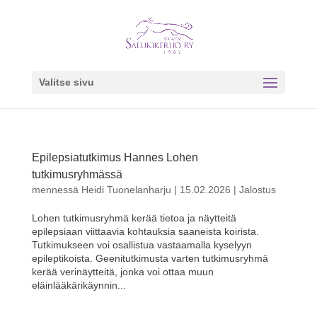
Valitse sivu
Epilepsiatutkimus Hannes Lohen
tutkimusryhmässä
mennessä
Heidi Tuonelanharju
|
15.02.2026
|
Jalostus
Lohen tutkimusryhmä kerää tietoa ja näytteitä
epilepsiaan viittaavia kohtauksia saaneista koirista.
Tutkimukseen voi osallistua vastaamalla kyselyyn
epileptikoista. Geenitutkimusta varten tutkimusryhmä
kerää verinäytteitä, jonka voi ottaa muun
eläinlääkärikäynnin...