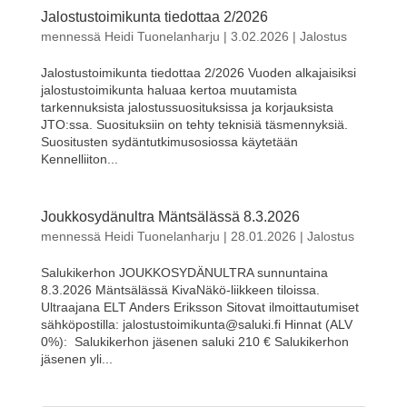
Jalostustoimikunta tiedottaa 2/2026
mennessä
Heidi Tuonelanharju
|
3.02.2026
|
Jalostus
Jalostustoimikunta tiedottaa 2/2026 Vuoden alkajaisiksi
jalostustoimikunta haluaa kertoa muutamista
tarkennuksista jalostussuosituksissa ja korjauksista
JTO:ssa. Suosituksiin on tehty teknisiä täsmennyksiä.
Suositusten sydäntutkimusosiossa käytetään
Kennelliiton...
Joukkosydänultra Mäntsälässä 8.3.2026
mennessä
Heidi Tuonelanharju
|
28.01.2026
|
Jalostus
Salukikerhon JOUKKOSYDÄNULTRA sunnuntaina
8.3.2026 Mäntsälässä KivaNäkö-liikkeen tiloissa.
Ultraajana ELT Anders Eriksson Sitovat ilmoittautumiset
sähköpostilla: jalostustoimikunta@saluki.fi Hinnat (ALV
0%): Salukikerhon jäsenen saluki 210 € Salukikerhon
jäsenen yli...