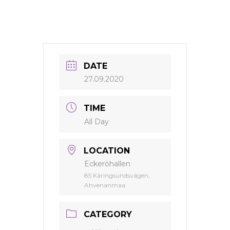
DATE
27.09.2020
TIME
All Day
LOCATION
Eckeröhallen
85 Käringsundsvägen,
Ahvenanmaa
CATEGORY