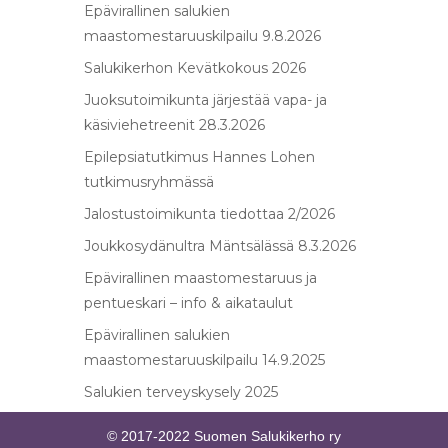
Epävirallinen salukien
maastomestaruuskilpailu 9.8.2026
Salukikerhon Kevätkokous 2026
Juoksutoimikunta järjestää vapa- ja
käsiviehetreenit 28.3.2026
Epilepsiatutkimus Hannes Lohen
tutkimusryhmässä
Jalostustoimikunta tiedottaa 2/2026
Joukkosydänultra Mäntsälässä 8.3.2026
Epävirallinen maastomestaruus ja
pentueskari – info & aikataulut
Epävirallinen salukien
maastomestaruuskilpailu 14.9.2025
Salukien terveyskysely 2025
© 2017-2022 Suomen Salukikerho ry