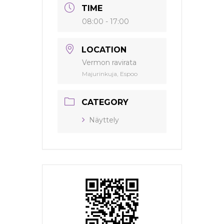
TIME
08:00 - 17:00
LOCATION
Vermon ravirata
Majurinkuja, Espoo
CATEGORY
Näyttely