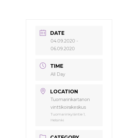
DATE
04.09.2020
-
06.09.2020
TIME
All Day
LOCATION
Tuomarinkartanon
vinttikoirakeskus
Tuomarinkyläntie 1,
Helsinki
CATEGORY