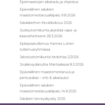
Epismaastojen aikataulu ja ohjeistus
Epävirallinen salukien
maastomestaruuskilpailu 9.8.2026
Salukikerhon Kevätkokous 2026
Juoksutoimikunta järjestää vapa- ja
käsiviehetreenit 28.3.2026
Epilepsiatutkimus Hannes Lohen
tutkimusryhmässä
Jalostustoimikunta tiedottaa 2/2026
Joukkosydänultra Mäntsälässä 8.3.2026
Epävirallinen maastomestaruus ja
pentueskari – info & aikataulut
Epävirallinen salukien
maastomestaruuskilpailu 14.9.2025
Salukien terveyskysely 2025