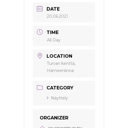
DATE
20.06.2021
TIME
All Day
LOCATION
Turvan kenttä,
Hämeenlinna
CATEGORY
Näyttely
ORGANIZER