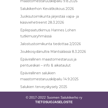
maastomestaruuskilpailu 9.8.2026
Salukikerhon Kevätkokous 2026
Juoksutoimikunta järjestää vapa- ja
käsiviehetreenit 28.3.2026
Epilepsiatutkimus Hannes Lohen
tutkimusryhmässä
Jalostustoimikunta tiedottaa 2/2026
Joukkosydänultra Mäntsälässä 8.3.2026
Epävirallinen maastomestaruus ja
pentueskari – info & aikataulut
Epävirallinen salukien
maastomestaruuskilpailu 14.9.2025
Salukien terveyskysely 2025
© 2017-2022 Suomen Salukikerho ry
TIETOSUOJASELOSTE