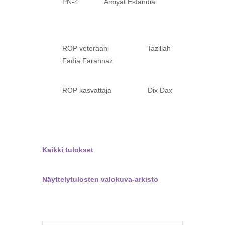
PN-4 Amiyat Esfandia
ROP veteraani Tazillah
Fadia Farahnaz
ROP kasvattaja Dix Dax
Kaikki tulokset
Näyttelytulosten valokuva-arkisto