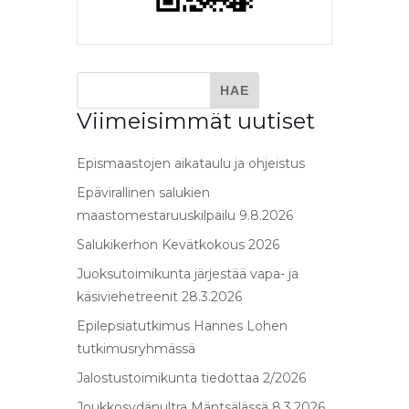
Viimeisimmät uutiset
Epismaastojen aikataulu ja ohjeistus
Epävirallinen salukien
maastomestaruuskilpailu 9.8.2026
Salukikerhon Kevätkokous 2026
Juoksutoimikunta järjestää vapa- ja
käsiviehetreenit 28.3.2026
Epilepsiatutkimus Hannes Lohen
tutkimusryhmässä
Jalostustoimikunta tiedottaa 2/2026
Joukkosydänultra Mäntsälässä 8.3.2026