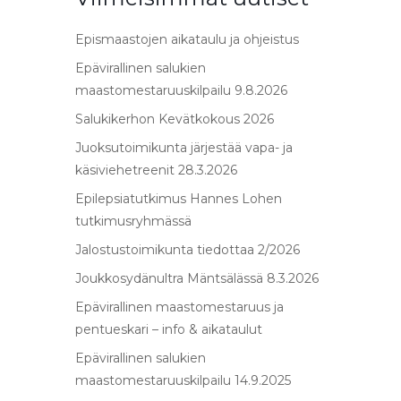
Epismaastojen aikataulu ja ohjeistus
Epävirallinen salukien
maastomestaruuskilpailu 9.8.2026
Salukikerhon Kevätkokous 2026
Juoksutoimikunta järjestää vapa- ja
käsiviehetreenit 28.3.2026
Epilepsiatutkimus Hannes Lohen
tutkimusryhmässä
Jalostustoimikunta tiedottaa 2/2026
Joukkosydänultra Mäntsälässä 8.3.2026
Epävirallinen maastomestaruus ja
pentueskari – info & aikataulut
Epävirallinen salukien
maastomestaruuskilpailu 14.9.2025