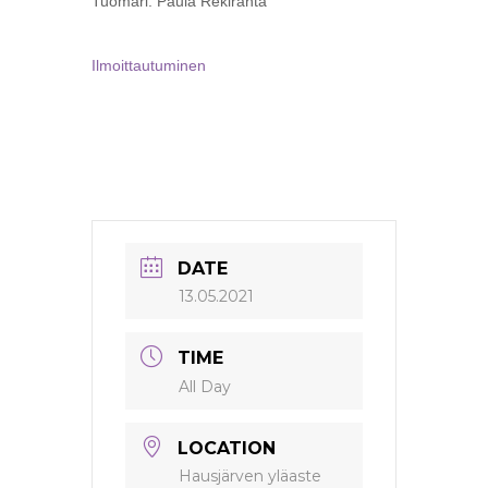
Tuomari: Paula Rekiranta
Ilmoittautuminen
DATE
13.05.2021
TIME
All Day
LOCATION
Hausjärven yläaste