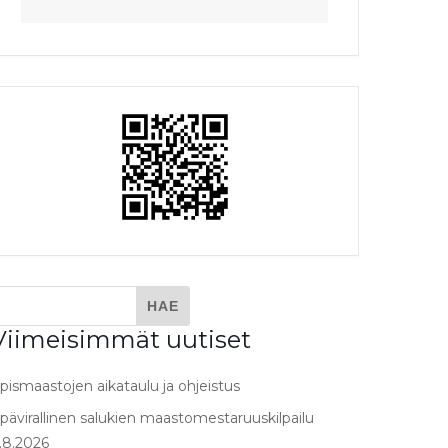
Viimeisimmät uutiset
pismaastojen aikataulu ja ohjeistus
pävirallinen salukien maastomestaruuskilpailu
.8.2026