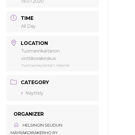
19.07.2020
TIME
All Day
LOCATION
Tuomarinkartanon
vinttikoirakeskus
Tuomarinkyläntie 1, Helsinki
CATEGORY
Näyttely
ORGANIZER
HELSINGIN SEUDUN
MÄYRÄKOIRAKERHO RY