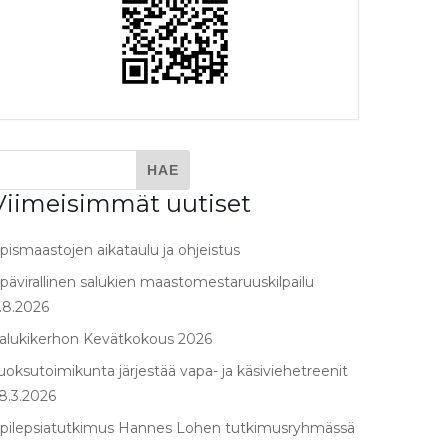
Viimeisimmät uutiset
pismaastojen aikataulu ja ohjeistus
pävirallinen salukien maastomestaruuskilpailu
.8.2026
alukikerhon Kevätkokous 2026
uoksutoimikunta järjestää vapa- ja käsiviehetreenit
8.3.2026
pilepsiatutkimus Hannes Lohen tutkimusryhmässä