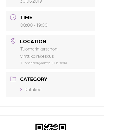
30.06.2019
TIME
08:00 - 19:00
LOCATION
Tuomarinkartanon
vinttikoirakeskus
Tuomarinkyläntie 1, Helsinki
CATEGORY
Ratakoe