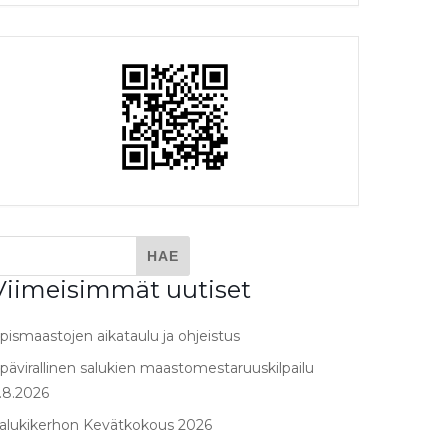
Viimeisimmät uutiset
pismaastojen aikataulu ja ohjeistus
pävirallinen salukien maastomestaruuskilpailu
.8.2026
alukikerhon Kevätkokous 2026