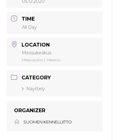
05.12.2020
TIME
All Day
LOCATION
Messukeskus
Messuaukio 1, Helsinki
CATEGORY
Näyttely
ORGANIZER
SUOMEN KENNELLIITTO