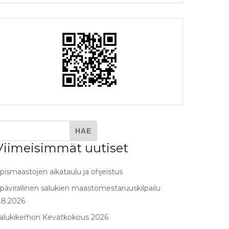
Viimeisimmät uutiset
pismaastojen aikataulu ja ohjeistus
pävirallinen salukien maastomestaruuskilpailu
.8.2026
alukikerhon Kevätkokous 2026