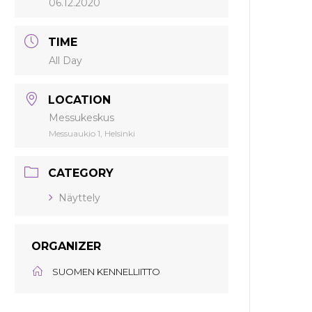
06.12.2020
TIME
All Day
LOCATION
Messukeskus
Messuaukio 1, Helsinki
CATEGORY
Näyttely
ORGANIZER
SUOMEN KENNELLIITTO