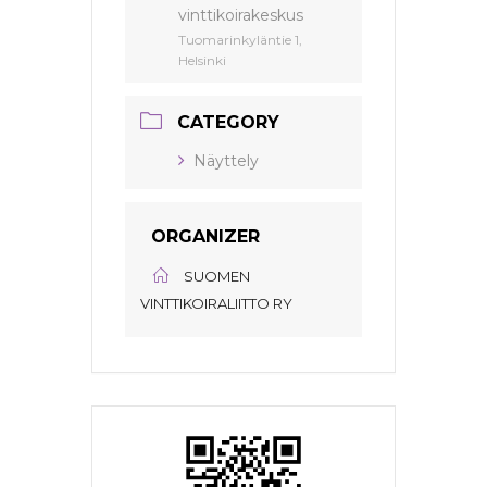
vinttikoirakeskus
Tuomarinkyläntie 1,
Helsinki
CATEGORY
Näyttely
ORGANIZER
SUOMEN
VINTTIKOIRALIITTO RY