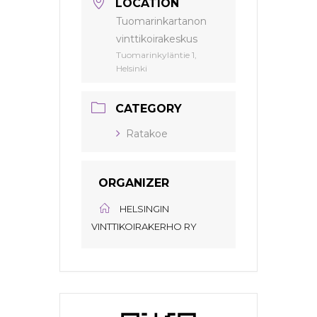
LOCATION
Tuomarinkartanon
vinttikoirakeskus
Tuomarinkyläntie 1,
Helsinki
CATEGORY
Ratakoe
ORGANIZER
HELSINGIN
VINTTIKOIRAKERHO RY