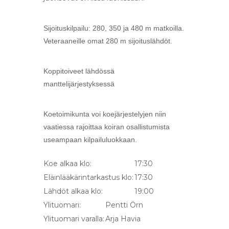
Sijoituskilpailu: 280, 350 ja 480 m matkoilla.
Veteraaneille omat 280 m sijoituslähdöt.
Koppitoiveet lähdössä
manttelijärjestyksessä
Koetoimikunta voi koejärjestelyjen niin
vaatiessa rajoittaa koiran osallistumista
useampaan kilpailuluokkaan.
Koe alkaa klo:
17:30
Eläinlääkärintarkastus klo:
17:30
Lähdöt alkaa klo:
19:00
Ylituomari:
Pentti Örn
Ylituomari varalla:
Arja Havia