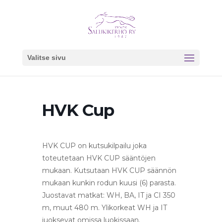
Valitse sivu
HVK Cup
HVK CUP on kutsukilpailu joka
toteutetaan HVK CUP sääntöjen
mukaan. Kutsutaan HVK CUP säännön
mukaan kunkin rodun kuusi (6) parasta.
Juostavat matkat: WH, BA, IT ja CI 350
m, muut 480 m. Ylikorkeat WH ja IT
juoksevat omissa luokissaan.