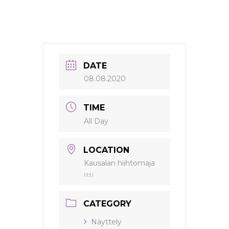
DATE
08.08.2020
TIME
All Day
LOCATION
Kausalan hiihtomaja
Iitti
CATEGORY
Näyttely