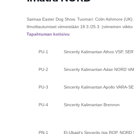
Saimaa Easter Dog Show. Tuomari: Colin Ashmore (UK).
Ilmoittautumiset viimeistään 18.3./25.3. (viimeinen viikko 
Tapahtuman kotisivu
PU-1 Sincerity Kalimantan Athos VSP, SER
PU-2 Sincerity Kalimantan Adair NORD VA
PU-3 Sincerity Kalimantan Apollo VARA-S
PU-4 Sincerity Kalimantan Brennon
PN-1 El-Ubaid’s Sincerity Isis ROP, NORD