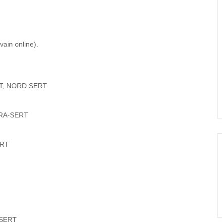
vain online).
T, NORD SERT
RA-SERT
ERT
 SERT