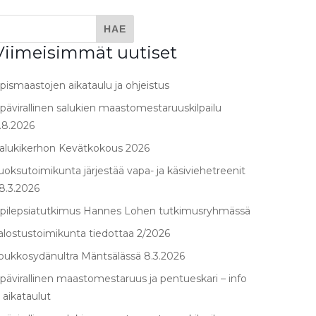
Viimeisimmät uutiset
pismaastojen aikataulu ja ohjeistus
pävirallinen salukien maastomestaruuskilpailu
.8.2026
alukikerhon Kevätkokous 2026
uoksutoimikunta järjestää vapa- ja käsiviehetreenit
8.3.2026
pilepsiatutkimus Hannes Lohen tutkimusryhmässä
alostustoimikunta tiedottaa 2/2026
oukkosydänultra Mäntsälässä 8.3.2026
pävirallinen maastomestaruus ja pentueskari – info
 aikataulut