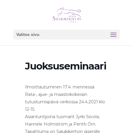
Valitse sivu
Juoksuseminaari
Ilmoittautuminen 17.4. mennessä
Rata-, ajue- ja maastokokeisiin
tutustumispäivä verkossa 24.4.2021 klo
12-15
Asiantuntijoina tuomarit Jyrki Siivola,
Hannele Holmström ja Pentti Örn.
Tapahtuma on Salukikerhon jäsenille