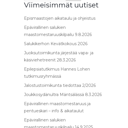
Viimeisimmät uutiset
Epismaastojen aikataulu ja ohjeistus
Epävirallinen salukien
maastomestaruuskilpailu 9.8.2026
Salukikerhon Kevätkokous 2026
Juoksutoimikunta järjestää vapa- ja
käsiviehetreenit 28.3.2026
Epilepsiatutkimus Hannes Lohen
tutkimusryhmässä
Jalostustoimikunta tiedottaa 2/2026
Joukkosydänultra Mäntsälässä 8.3.2026
Epävirallinen maastomestaruus ja
pentueskari – info & aikataulut
Epävirallinen salukien
maastomestaruuskilpailu 14.9.2025