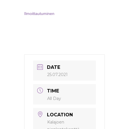
Ilmoittautuminen
DATE
25.07.2021
TIME
All Day
LOCATION
Kalajoen