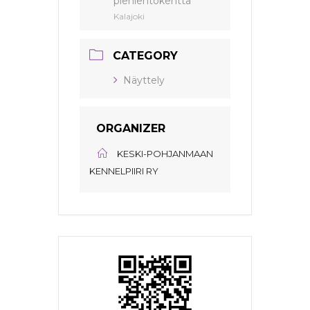
pienlentokenttä
Kalajoki
CATEGORY
Näyttely
ORGANIZER
KESKI-POHJANMAAN
KENNELPIIRI RY