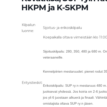
HKPM ja K-SKPM
Kilpailun
Sijoitus- ja erikoiskilpailu
luonne:
Koepaikalla oltava viimeistään klo 11:0
Sijoituskilpailu: 280, 350, 480 ja 680 m. O
veteraaneille.
Kennelpiirien mestaruudet: pienet rodut 3
Erityistiedot:
Erikoiskilpailu: SUP ry:n mestaruus 480 m.
juoksevat yhdessä. Jos koiria on 2-6 juoks
jos yli 6 juostaan alkuerä ja finaali. Vähin
omistajista oltava SUP ry:n jäsen.