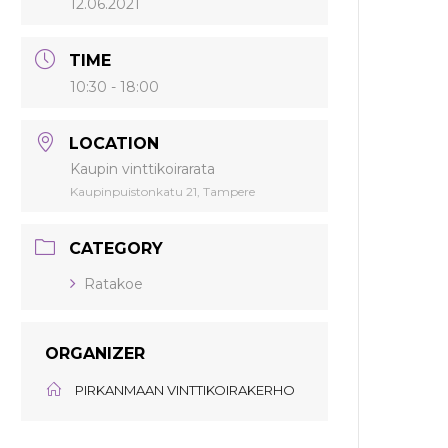
12.06.2021
TIME
10:30 - 18:00
LOCATION
Kaupin vinttikoirarata
Kaupinpuistonkatu 21, Tampere
CATEGORY
Ratakoe
ORGANIZER
PIRKANMAAN VINTTIKOIRAKERHO