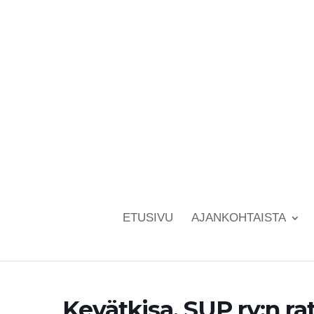
ETUSIVU
AJANKOHTAISTA
Kevätkisa, SUP ry:n r