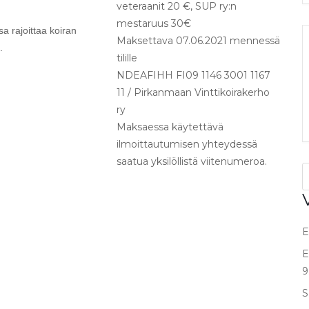
veteraanit 20 €, SUP ry:n
mestaruus 30€
sa rajoittaa koiran
Maksettava 07.06.2021 mennessä
.
tilille
NDEAFIHH FI09 1146 3001 1167
11 / Pirkanmaan Vinttikoirakerho
ry
Maksaessa käytettävä
ilmoittautumisen yhteydessä
saatua yksilöllistä viitenumeroa.
E
E
9
S