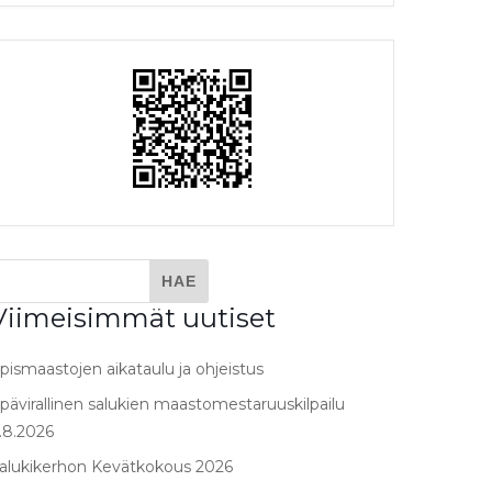
Viimeisimmät uutiset
pismaastojen aikataulu ja ohjeistus
pävirallinen salukien maastomestaruuskilpailu
.8.2026
alukikerhon Kevätkokous 2026