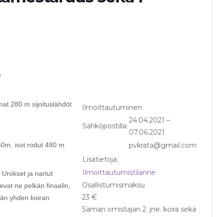
0
mat 280 m sijoituslähdöt
Ilmoittautuminen
24.04.2021 –
Sähköpostilla:
07.06.2021
50m, isot rodut 480 m.
pvkrata@gmail.com
Lisätietoja:
Ilmoittautumistilanne
 Urokset ja nartut
Osallistumismaksu
evat ne pelkän finaalin,
23 €
tään yhden koiran
Saman omistajan 2. jne. koira sekä