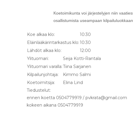
Koetoimikunta voi järjestelyjen niin vaaties
osallistumista useampaan kilpailuluokkaan
Koe alkaa klo:
10:30
Eläinlääkärintarkastus klo:
10:30
Lähdöt alkaa klo:
12:00
Ylituomari:
Seija Kotti-Rantala
Ylituomari varalla:
Tiina Sarjanen
Kilpailunjohtaja:
Kimmo Salmi
Koetoimitsija:
Elina Lind
Tiedustelut:
ennen koetta 0504779919 / pvkrata@gmail.com
kokeen aikana 0504779919