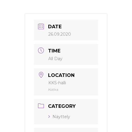
DATE
26.09.2020
TIME
All Day
LOCATION
KKS-halli
Kotka
CATEGORY
Näyttely