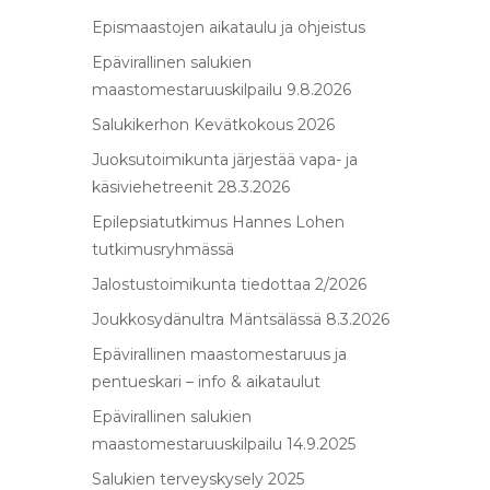
Epismaastojen aikataulu ja ohjeistus
Epävirallinen salukien
maastomestaruuskilpailu 9.8.2026
Salukikerhon Kevätkokous 2026
Juoksutoimikunta järjestää vapa- ja
käsiviehetreenit 28.3.2026
Epilepsiatutkimus Hannes Lohen
tutkimusryhmässä
Jalostustoimikunta tiedottaa 2/2026
Joukkosydänultra Mäntsälässä 8.3.2026
Epävirallinen maastomestaruus ja
pentueskari – info & aikataulut
Epävirallinen salukien
maastomestaruuskilpailu 14.9.2025
Salukien terveyskysely 2025