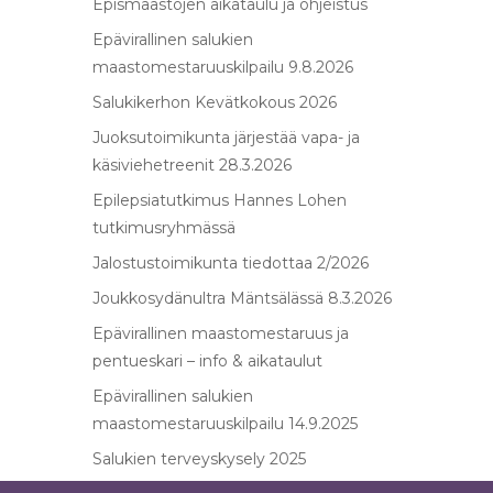
Epismaastojen aikataulu ja ohjeistus
Epävirallinen salukien
maastomestaruuskilpailu 9.8.2026
Salukikerhon Kevätkokous 2026
Juoksutoimikunta järjestää vapa- ja
käsiviehetreenit 28.3.2026
Epilepsiatutkimus Hannes Lohen
tutkimusryhmässä
Jalostustoimikunta tiedottaa 2/2026
Joukkosydänultra Mäntsälässä 8.3.2026
Epävirallinen maastomestaruus ja
pentueskari – info & aikataulut
Epävirallinen salukien
maastomestaruuskilpailu 14.9.2025
Salukien terveyskysely 2025