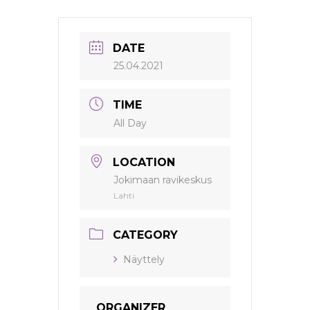
DATE
25.04.2021
TIME
All Day
LOCATION
Jokimaan ravikeskus
Lahti
CATEGORY
Näyttely
ORGANIZER