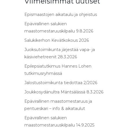
Viimeisimmät uutiset
Epismaastojen aikataulu ja ohjeistus
Epävirallinen salukien
maastomestaruuskilpailu 9.8.2026
Salukikerhon Kevätkokous 2026
Juoksutoimikunta järjestää vapa- ja
käsiviehetreenit 28.3.2026
Epilepsiatutkimus Hannes Lohen
tutkimusryhmässä
Jalostustoimikunta tiedottaa 2/2026
Joukkosydänultra Mäntsälässä 8.3.2026
Epävirallinen maastomestaruus ja
pentueskari – info & aikataulut
Epävirallinen salukien
maastomestaruuskilpailu 14.9.2025