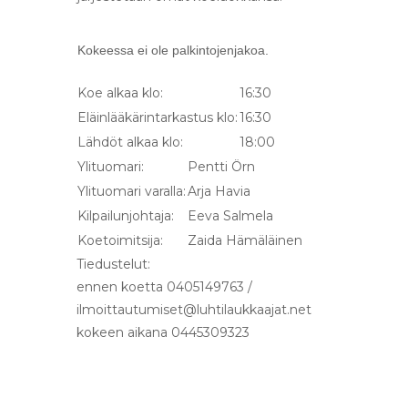
Kokeessa ei ole palkintojenjakoa.
Koe alkaa klo:
16:30
Eläinlääkärintarkastus klo:
16:30
Lähdöt alkaa klo:
18:00
Ylituomari:
Pentti Örn
Ylituomari varalla:
Arja Havia
Kilpailunjohtaja:
Eeva Salmela
Koetoimitsija:
Zaida Hämäläinen
Tiedustelut:
ennen koetta 0405149763 /
ilmoittautumiset@luhtilaukkaajat.net
kokeen aikana 0445309323