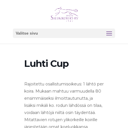
Valitse sivu
Luhti Cup
Rajoitettu osallistumisoikeus: 1 lähtö per
koira. Mukaan mahtuu varmuudella 80
ensimmäiseksi ilmoittautunutta, ja
lisäksi mikäli ko. rodun lähdössä on tilaa,
voidaan lähtöjä niiltä osin täydentää.
Mitattavien rotujen ylikorkeille koirille
järjestetään omat koeluokkansa.