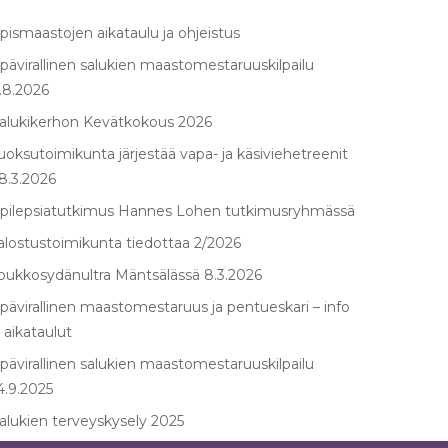
pismaastojen aikataulu ja ohjeistus
pävirallinen salukien maastomestaruuskilpailu
.8.2026
alukikerhon Kevätkokous 2026
uoksutoimikunta järjestää vapa- ja käsiviehetreenit
8.3.2026
pilepsiatutkimus Hannes Lohen tutkimusryhmässä
alostustoimikunta tiedottaa 2/2026
oukkosydänultra Mäntsälässä 8.3.2026
pävirallinen maastomestaruus ja pentueskari – info
 aikataulut
pävirallinen salukien maastomestaruuskilpailu
4.9.2025
alukien terveyskysely 2025