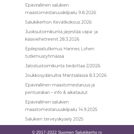
Epävirallinen salukien
maastomestaruuskilpailu 9.8.2026
Salukikerhon Kevätkokous 2026
Juoksutoimikunta järjestää vapa- ja
käsiviehetreenit 28.3.2026
Epilepsiatutkimus Hannes Lohen
tutkimusryhmässä
Jalostustoimikunta tiedottaa 2/2026
Joukkosydänultra Mäntsälässä 8.3.2026
Epävirallinen maastomestaruus ja
pentueskari – info & aikataulut
Epävirallinen salukien
maastomestaruuskilpailu 14.9.2025
Salukien terveyskysely 2025
© 2017-2022 Suomen Salukikerho ry