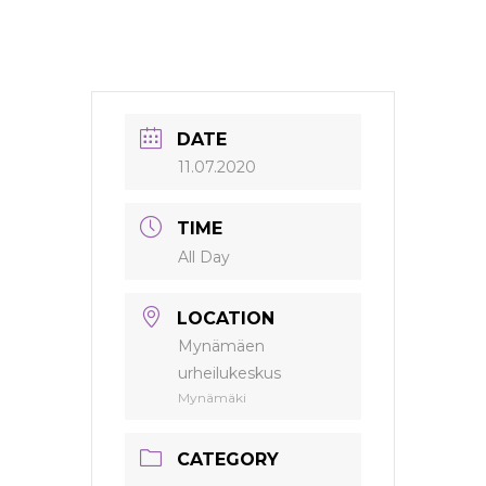
DATE
11.07.2020
TIME
All Day
LOCATION
Mynämäen
urheilukeskus
Mynämäki
CATEGORY