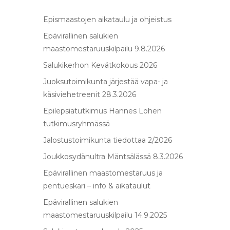
Epismaastojen aikataulu ja ohjeistus
Epävirallinen salukien
maastomestaruuskilpailu 9.8.2026
Salukikerhon Kevätkokous 2026
Juoksutoimikunta järjestää vapa- ja
käsiviehetreenit 28.3.2026
Epilepsiatutkimus Hannes Lohen
tutkimusryhmässä
Jalostustoimikunta tiedottaa 2/2026
Joukkosydänultra Mäntsälässä 8.3.2026
Epävirallinen maastomestaruus ja
pentueskari – info & aikataulut
Epävirallinen salukien
maastomestaruuskilpailu 14.9.2025