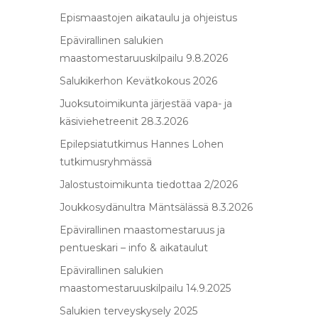
Epismaastojen aikataulu ja ohjeistus
Epävirallinen salukien
maastomestaruuskilpailu 9.8.2026
Salukikerhon Kevätkokous 2026
Juoksutoimikunta järjestää vapa- ja
käsiviehetreenit 28.3.2026
Epilepsiatutkimus Hannes Lohen
tutkimusryhmässä
Jalostustoimikunta tiedottaa 2/2026
Joukkosydänultra Mäntsälässä 8.3.2026
Epävirallinen maastomestaruus ja
pentueskari – info & aikataulut
Epävirallinen salukien
maastomestaruuskilpailu 14.9.2025
Salukien terveyskysely 2025