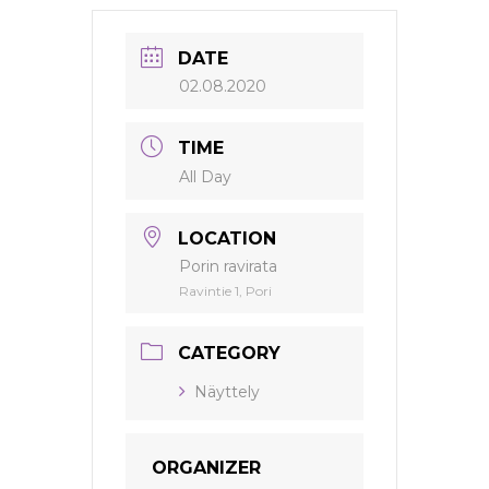
DATE
02.08.2020
TIME
All Day
LOCATION
Porin ravirata
Ravintie 1, Pori
CATEGORY
Näyttely
ORGANIZER