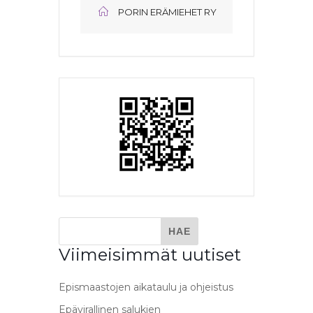
PORIN ERÄMIEHET RY
Viimeisimmät uutiset
Epismaastojen aikataulu ja ohjeistus
Epävirallinen salukien