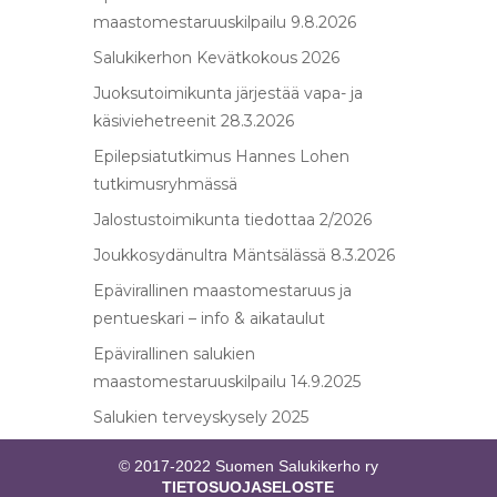
maastomestaruuskilpailu 9.8.2026
Salukikerhon Kevätkokous 2026
Juoksutoimikunta järjestää vapa- ja
käsiviehetreenit 28.3.2026
Epilepsiatutkimus Hannes Lohen
tutkimusryhmässä
Jalostustoimikunta tiedottaa 2/2026
Joukkosydänultra Mäntsälässä 8.3.2026
Epävirallinen maastomestaruus ja
pentueskari – info & aikataulut
Epävirallinen salukien
maastomestaruuskilpailu 14.9.2025
Salukien terveyskysely 2025
© 2017-2022 Suomen Salukikerho ry
TIETOSUOJASELOSTE