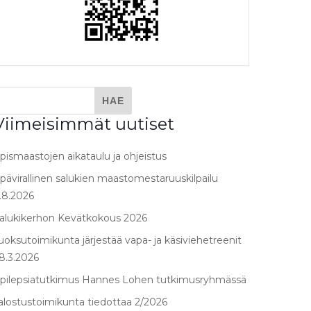
Viimeisimmät uutiset
pismaastojen aikataulu ja ohjeistus
pävirallinen salukien maastomestaruuskilpailu
.8.2026
alukikerhon Kevätkokous 2026
uoksutoimikunta järjestää vapa- ja käsiviehetreenit
8.3.2026
pilepsiatutkimus Hannes Lohen tutkimusryhmässä
alostustoimikunta tiedottaa 2/2026