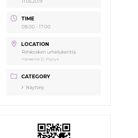
11.05.2019
TIME
08:00 - 17:00
LOCATION
Riihikosken urheilukenttä
Yläneentie 12, Pöytyä
CATEGORY
Näyttely