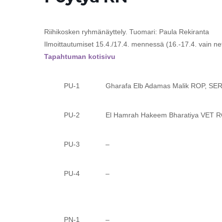
Riihikosken ryhmänäyttely. Tuomari: Paula Rekiranta
Ilmoittautumiset 15.4./17.4. mennessä (16.-17.4. vain net
Tapahtuman kotisivu
PU-1 Gharafa Elb Adamas Malik ROP, SE
PU-2 El Hamrah Hakeem Bharatiya VET R
PU-3 –
PU-4 –
PN-1 –