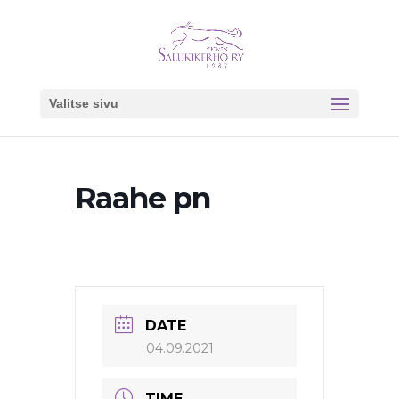
Valitse sivu
Raahe pn
DATE
04.09.2021
TIME