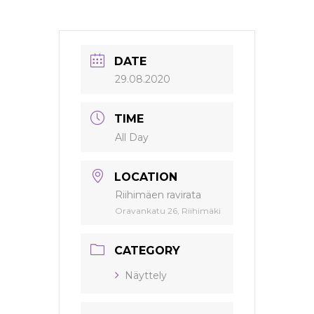
DATE
29.08.2020
TIME
All Day
LOCATION
Riihimäen ravirata
Oravankatu 26, Riihimäki
CATEGORY
Näyttely