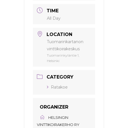
TIME
All Day
LOCATION
Tuomarinkartanon
vinttikoirakeskus
Tuomarinkyläntie 1,
Helsinki
CATEGORY
Ratakoe
ORGANIZER
HELSINGIN
VINTTIKOIRAKERHO RY