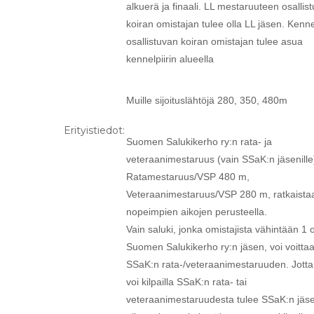
alkuerä ja finaali. LL mestaruuteen osallis
koiran omistajan tulee olla LL jäsen. Kennel
osallistuvan koiran omistajan tulee asua
kennelpiirin alueella
Muille sijoituslähtöjä 280, 350, 480m
Erityistiedot:
Suomen Salukikerho ry:n rata- ja
veteraanimestaruus (vain SSaK:n jäsenille
Ratamestaruus/VSP 480 m,
Veteraanimestaruus/VSP 280 m, ratkaista
nopeimpien aikojen perusteella.
Vain saluki, jonka omistajista vähintään 1 
Suomen Salukikerho ry:n jäsen, voi voitta
SSaK:n rata-/veteraanimestaruuden. Jotta
voi kilpailla SSaK:n rata- tai
veteraanimestaruudesta tulee SSaK:n jäs