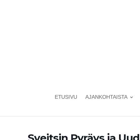
ETUSIVU
AJANKOHTAISTA
Sveitsin Pyräys ja Uu