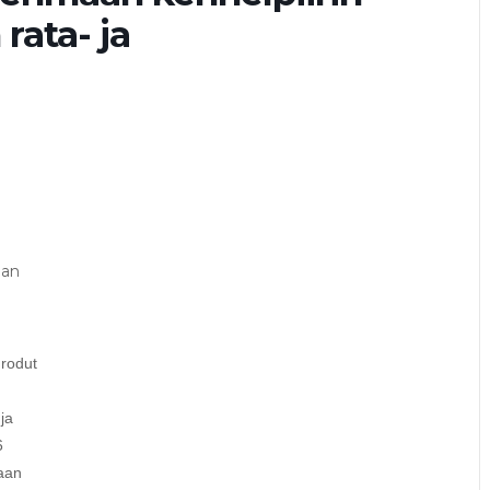
rata- ja
man
 rodut
ja
6
taan