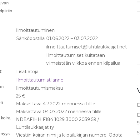
tuvan
piiriin
Ilmoittautuminen
Sähköpostilla:
01.06.2022 – 03.07.2022
ilmoittautumiset@luhtilaukkaajat.net
Ilmoittautumiset kuitataan
viimeistään viikkoa ennen kilpailua
):
Lisätietoja:
Ilmoittautumistilanne
an
Ilmoittautumismaksu
25 €
on
Maksettava 4.7.2022 mennessä tilille
E
a
Maksettava 04.07.2022 mennessä tilille
E
 koira
NDEAFIHH FI84 1029 3000 2039 59 /
9
Luhtilaukkaajat ry
S
enyys
Viestiin koiran nimi ja kilpailukirjan numero. Odota