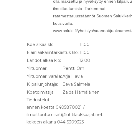
olla maksettu ja hyväksytty ennen kilpailu
ilmoittautumista. Tarkemmat
ratamestaruussäännöt Suomen Salukikerh
kotisivuilla:
www.saluki.fi/yhdistys/saannot/juoksumest
Koe alkaa klo:
11:00
Eläinlääkärintarkastus klo:
11:00
Lähdöt alkaa klo:
12:00
Ylituomari:
Pentti Örn
Ylituomari varalla:
Arja Havia
Kilpailunjohtaja:
Eeva Salmela
Koetoimitsija:
Zaida Hämäläinen
Tiedustelut:
ennen koetta 0405870021 /
ilmoittautumiset@luhtilaukkaajat.net
kokeen aikana 044-5309323