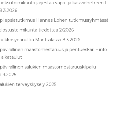
uoksutoimikunta järjestää vapa- ja käsiviehetreenit
8.3.2026
pilepsiatutkimus Hannes Lohen tutkimusryhmässä
alostustoimikunta tiedottaa 2/2026
oukkosydänultra Mäntsälässä 8.3.2026
pävirallinen maastomestaruus ja pentueskari – info
 aikataulut
pävirallinen salukien maastomestaruuskilpailu
4.9.2025
alukien terveyskysely 2025