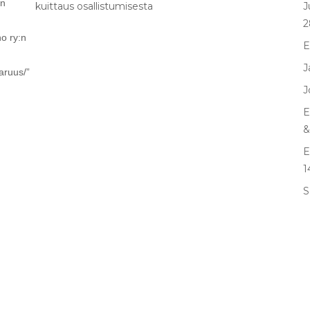
un
kuittaus osallistumisesta
J
2
o ry:n
E
J
aruus/”
J
E
&
E
1
S