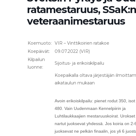
ratamestaruus, SSaK:n 
veteraanimestaruus
Koemuoto:
VIR – Vinttikoirien ratakoe
Koepäivät:
09.07.2022 (VIR)
Kilpailun
Sijoitus- ja erikoiskilpailu
luonne:
Koepaikalla oltava järjestäjän ilmoitta
aikataulun mukaan
Avoin erikoiskilpailu: pienet rodut 350, isot
480. Vain Uudenmaan Kennelpiirin ja
Luhtilaukkaajien mestaruuskoirat. Urokset 
nartut juoksevat yhdessä. Jos koiria on 2-
juoksevat ne pelkän finaalin, jos yli 6 juos