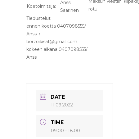
Maksun viestiin: kilpaki
Anssi
Koetoimitsija:
rotu
Saarinen
Tiedustelut:
ennen koetta 0407098555/
Anssi /
borzoikisat@gmail.com
kokeen aikana 0407098555/
Anssi
DATE
11.09.2022
TIME
09:00 - 18:00