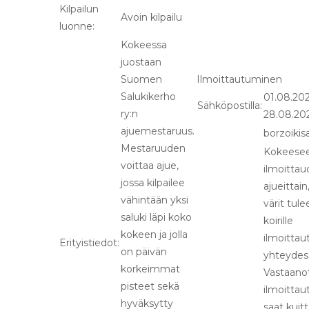
Kilpailun
Avoin kilpailu
luonne:
Kokeessa
juostaan
Suomen
Ilmoittautuminen
Salukikerho
01.08.202
Sähköpostilla:
ry:n
28.08.20
ajuemestaruus.
borzoiki
Mestaruuden
Kokeese
voittaa ajue,
ilmoitta
jossa kilpailee
ajueittai
vähintään yksi
värit tule
saluki läpi koko
koirille
kokeen ja jolla
ilmoitta
Erityistiedot:
on päivän
yhteydes
korkeimmat
Vastaano
pisteet sekä
ilmoittau
hyväksytty
saat kuit