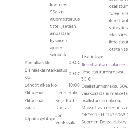
koetulos.
osallist
SSaK:n
tulee läh
ajuemestaruus
ilmoitta
titteli jaetaan
yhteydes
ainoastaan
Maksama
kyseisen
ilmoittau
ajueen
oteta vas
salukeille.
Lisätietoja:
Koe alkaa klo:
09:00
Ilmoittautumistilanne
Eläinlääkärintarkastus
Ilmoittautumismaksu
09:00
klo:
30 €
Lähdöt alkaa klo:
10:00
Osallistumismaksu 30€/
Ylituomari:
Jari Hietala
varakoirasta ei makseta
Ylituomari
Seija Kotti-
osallistumismaksua.
varalla:
Rantala
Maksettava mennessä ti
OKOYFIHH FI47 5068 06
Joni
Kilpailunjohtaja:
Suomen Borzoiklubi ry
Vehkasalo