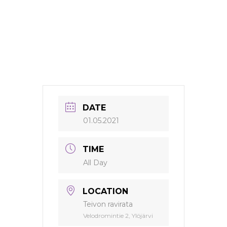
DATE
01.05.2021
TIME
All Day
LOCATION
Teivon ravirata
Velodromintie 2, Ylöjärvi